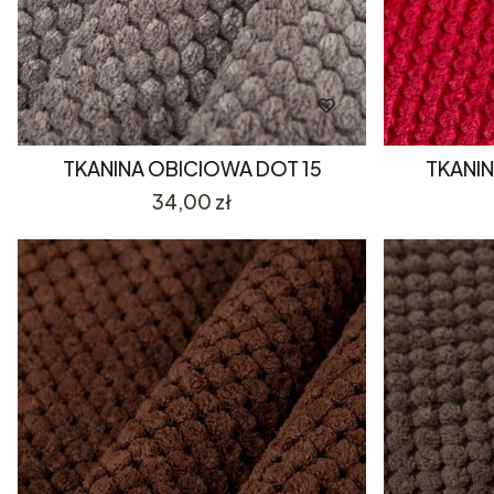
TKANINA OBICIOWA DOT 15
TKANI
Cena
34,00 zł