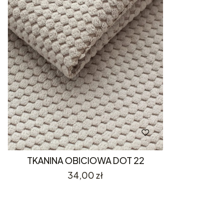
TKANINA OBICIOWA DOT 22
Cena
34,00 zł