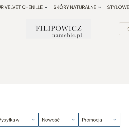
Bezpłatna wysyłka MWZ 195 PLN
R VELVET CHENILLE
SKÓRY NATURALNE
STYLOW
ysyłka w
Nowość
Promocja