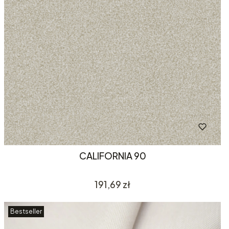
CALIFORNIA 90
Cena
191,69 zł
Bestseller