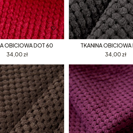
NA OBICIOWA DOT 60
TKANINA OBICIOWA 
Cena
Cena
34,00 zł
34,00 zł