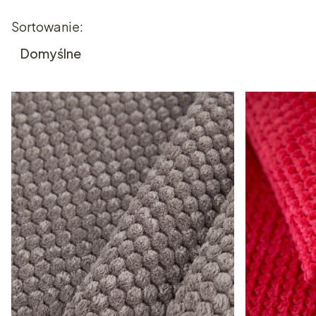
Koniec filtrów
Lista produktów
Sortowanie:
Domyślne