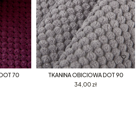
DOT 70
TKANINA OBICIOWA DOT 90
Cena
34,00 zł