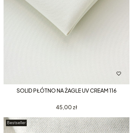
SOLID PŁÓTNO NA ŻAGLE UV CREAM 116
Cena
45,00 zł
Bestseller