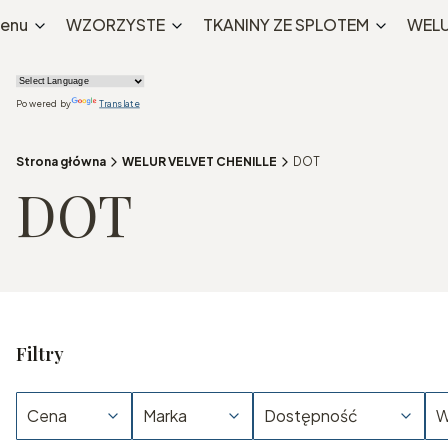
enu
WZORZYSTE
TKANINY ZE SPLOTEM
WELU
Powered by
Translate
Strona główna
WELUR VELVET CHENILLE
DOT
DOT
Filtry
Cena
Marka
Dostępność
W