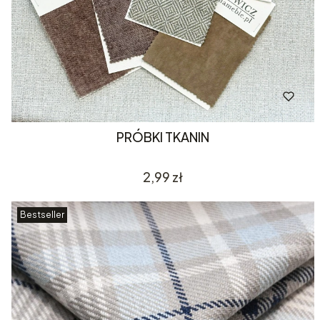
PRÓBKI TKANIN
Cena
2,99 zł
Bestseller