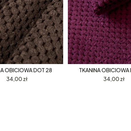
NA OBICIOWA DOT 28
TKANINA OBICIOWA 
Cena
Cena
34,00 zł
34,00 zł