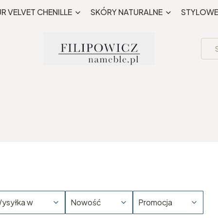
Bezpłatna wysyłka MWZ 195 PLN
R VELVET CHENILLE
SKÓRY NATURALNE
STYLOW
ysyłka w
Nowość
Promocja