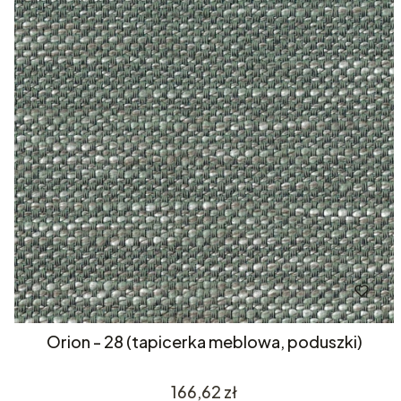
Orion - 28 (tapicerka meblowa, poduszki)
Cena
166,62 zł