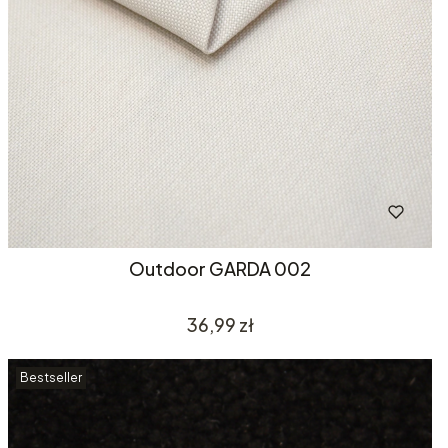
Outdoor GARDA 002
Cena
36,99 zł
Bestseller