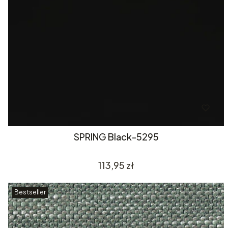
SPRING Black-5295
Cena
113,95 zł
Bestseller