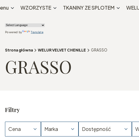
enu
WZORZYSTE
TKANINY ZE SPLOTEM
WELU
Powered by
Translate
Strona główna
WELUR VELVET CHENILLE
GRASSO
GRASSO
Filtry
Cena
Marka
Dostępność
W