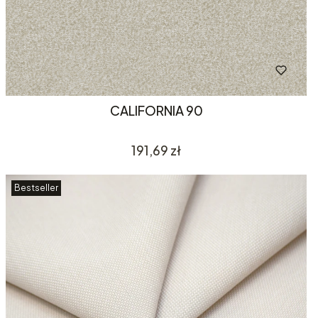
CALIFORNIA 90
Cena
191,69 zł
Bestseller