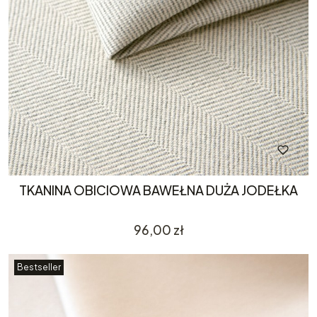
TKANINA OBICIOWA BAWEŁNA DUŻA JODEŁKA
Cena
96,00 zł
Bestseller