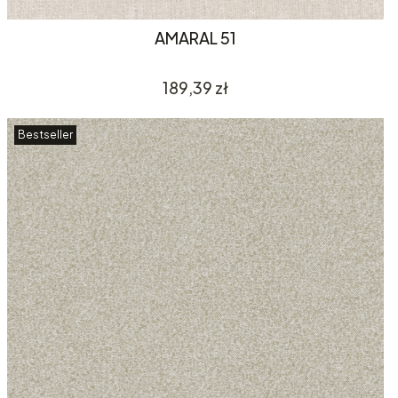
AMARAL 51
Cena
189,39 zł
Bestseller