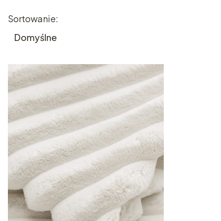
Koniec filtrów
Lista produktów
Sortowanie:
Domyślne