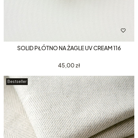
SOLID PŁÓTNO NA ŻAGLE UV CREAM 116
Cena
45,00 zł
Bestseller