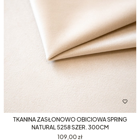
TKANINA ZASŁONOWO OBICIOWA SPRING
NATURAL 5258 SZER. 300CM
Cena
109,00 zł