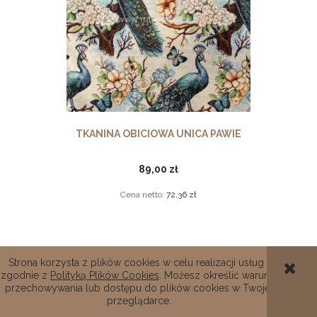
TKANINA OBICIOWA UNICA PAWIE
89,00 zł
Cena netto:
72,36 zł
Strona korzysta z plików cookies w celu realizacji usług i
zgodnie z
Polityką Plików Cookies
. Możesz określić warunki
przechowywania lub dostępu do plików cookies w Twojej
przeglądarce.