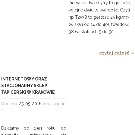
Pierwsze dwie cyfry to gęstość,
kolejne dwie to twardość. Czyli
np T2538 to gęstość 25 kg/m3
(w skali od 14 do 40), twardość
38 (w skali od 15 do 50
czytaj całość »
INTERNETOWY ORAZ
STACJONARNY SKLEP
TAPICERSKI W KRAKOWIE
Dodano:
25-05-2016
w kategorii:
-
Działamy od 1991 roku, od