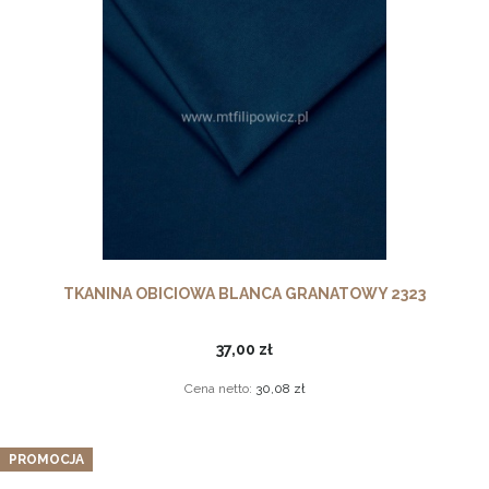
TKANINA OBICIOWA BLANCA GRANATOWY 2323
37,00 zł
Cena netto:
30,08 zł
PROMOCJA