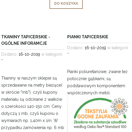
DO KOSZYKA
TKANINY TAPICERSKIE -
PIANKI TAPICERSKIE
OGÓLNE INFORAMCJE
Dodano:
16-10-2019
w kategorii:
-
Dodano:
16-10-2019
w kategorii:
-
Pianki poliuretanowe, zwane też
Tkaniny w naszym sklepie są
potocznie gąbkami, są
sprzedawane na metry bieżące(
podstawowym komponentem
w skrócie "mb"), czyli kupony
współczesnych
mebli.
materiału są odcinane z wałków
o szerokości 140-150 cm. Ceny
dotyczą 1 mb, czyli kuponu o
wymiarach np. 1,40m x 1m. W
przypadku zamówienia np. 6 mb