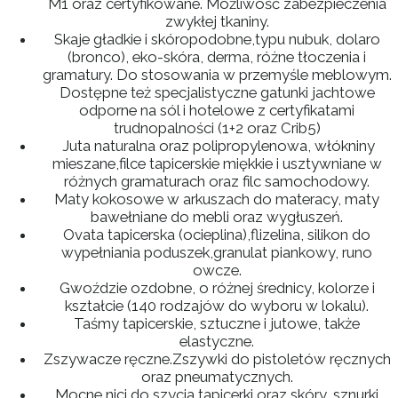
M1 oraz certyfikowane. Możliwość zabezpieczenia
zwykłej tkaniny.
Skaje gładkie i skóropodobne,typu nubuk, dolaro
(bronco), eko-skóra, derma, różne tłoczenia i
gramatury. Do stosowania w przemyśle meblowym.
Dostępne też specjalistyczne gatunki jachtowe
odporne na sól i hotelowe z certyfikatami
trudnopalności (1+2 oraz Crib5)
Juta naturalna oraz polipropylenowa, włókniny
mieszane,filce tapicerskie miękkie i usztywniane w
różnych gramaturach oraz filc samochodowy.
Maty kokosowe w arkuszach do materacy, maty
bawełniane do mebli oraz wygłuszeń.
Ovata tapicerska (ocieplina),flizelina, silikon do
wypełniania poduszek,granulat piankowy, runo
owcze.
Gwoździe ozdobne, o różnej średnicy, kolorze i
kształcie (140 rodzajów do wyboru w lokalu).
Taśmy tapicerskie, sztuczne i jutowe, także
elastyczne.
Zszywacze ręczne.Zszywki do pistoletów ręcznych
oraz pneumatycznych.
Mocne nici do szycia tapicerki oraz skóry, sznurki