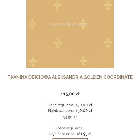
INA OBICIOWA ALEKSANDRIA GOLDEN COORDINATE
TKA
115,00 zł
Cena regularna:
150,00 zł
Najniższa cena:
150,00 zł
93,50 zł
Cena regularna:
Najniższa cena:
121,95 zł