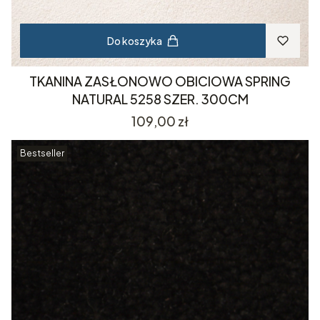
Do koszyka
TKANINA ZASŁONOWO OBICIOWA SPRING
NATURAL 5258 SZER. 300CM
Cena
109,00 zł
Bestseller