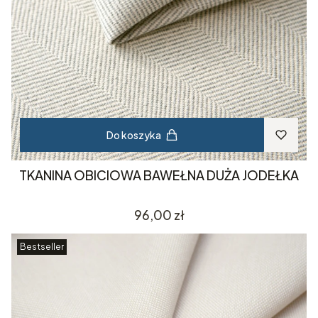
Do koszyka
TKANINA OBICIOWA BAWEŁNA DUŻA JODEŁKA
Cena
96,00 zł
Bestseller