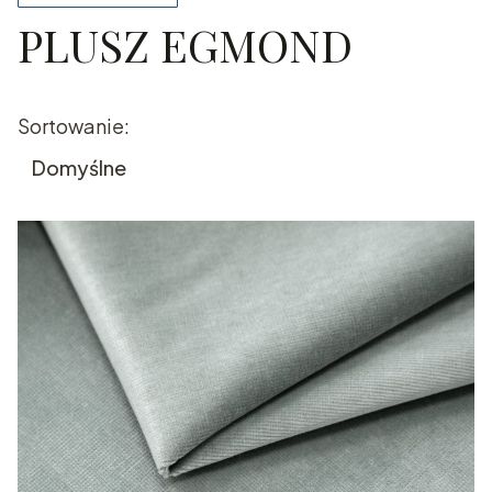
PLUSZ EGMOND
Koniec filtrów
Lista produktów
Sortowanie:
Domyślne