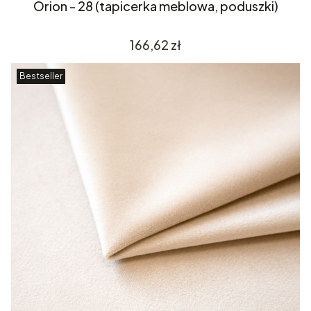
Orion - 28 (tapicerka meblowa, poduszki)
Cena
166,62 zł
Bestseller