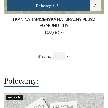
Do koszyka
TKANINA TAPICERSKA NATURALNY PLUSZ
EGMOND 1419
Cena
149,00 zł
Strona
z 1
Polecamy:
Bestseller