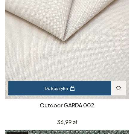
Do koszyka
Outdoor GARDA 002
Cena
36,99 zł