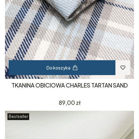
Do koszyka
TKANINA OBICIOWA CHARLES TARTAN SAND
Cena
89,00 zł
Bestseller