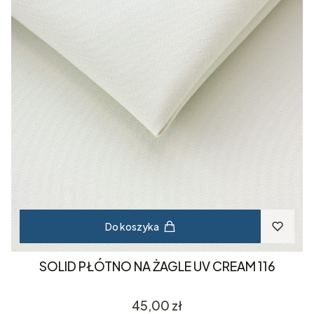
Do koszyka
SOLID PŁÓTNO NA ŻAGLE UV CREAM 116
Cena
45,00 zł