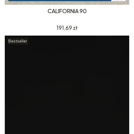
CALIFORNIA 90
Cena
191,69 zł
Bestseller