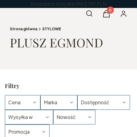
Bezpłatna wysyłka MWZ 195 PLN
Produkty w kos
Otwórz wyszukiwarkę
Szukaj
Koszyk
Zaloguj 
Strona główna
STYLOWE
PLUSZ EGMOND
Filtry
Cena
Marka
Dostępność
Wysyłka w
Nowość
Promocja