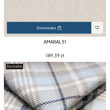
Do koszyka
AMARAL 51
Cena
189,39 zł
Bestseller