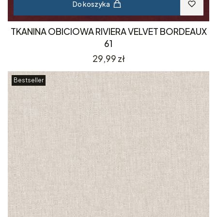
Do koszyka
TKANINA OBICIOWA RIVIERA VELVET BORDEAUX
61
Cena
29,99 zł
Bestseller