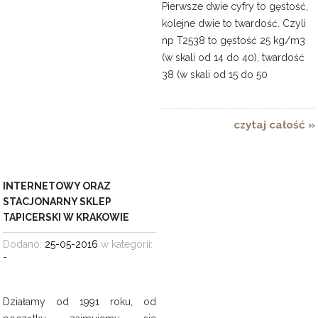
Pierwsze dwie cyfry to gęstość,
kolejne dwie to twardość. Czyli
np T2538 to gęstość 25 kg/m3
(w skali od 14 do 40), twardość
38 (w skali od 15 do 50
czytaj całość »
INTERNETOWY ORAZ
STACJONARNY SKLEP
TAPICERSKI W KRAKOWIE
Dodano:
25-05-2016
w kategorii:
-
Działamy od 1991 roku, od