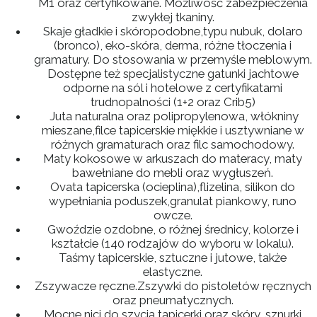
M1 oraz certyfikowane. Możliwość zabezpieczenia
zwykłej tkaniny.
Skaje gładkie i skóropodobne,typu nubuk, dolaro
(bronco), eko-skóra, derma, różne tłoczenia i
gramatury. Do stosowania w przemyśle meblowym.
Dostępne też specjalistyczne gatunki jachtowe
odporne na sól i hotelowe z certyfikatami
trudnopalności (1+2 oraz Crib5)
Juta naturalna oraz polipropylenowa, włókniny
mieszane,filce tapicerskie miękkie i usztywniane w
różnych gramaturach oraz filc samochodowy.
Maty kokosowe w arkuszach do materacy, maty
bawełniane do mebli oraz wygłuszeń.
Ovata tapicerska (ocieplina),flizelina, silikon do
wypełniania poduszek,granulat piankowy, runo
owcze.
Gwoździe ozdobne, o różnej średnicy, kolorze i
kształcie (140 rodzajów do wyboru w lokalu).
Taśmy tapicerskie, sztuczne i jutowe, także
elastyczne.
Zszywacze ręczne.Zszywki do pistoletów ręcznych
oraz pneumatycznych.
Mocne nici do szycia tapicerki oraz skóry, sznurki