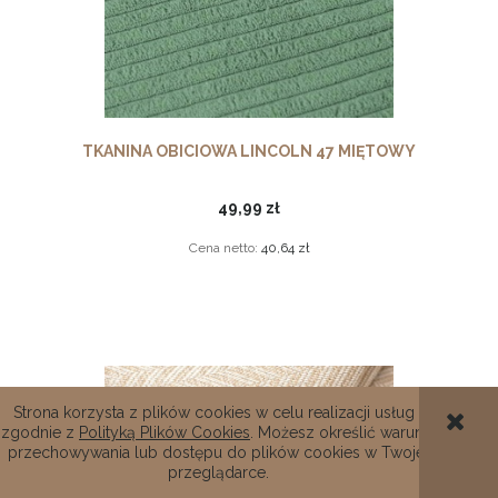
TKANINA OBICIOWA LINCOLN 47 MIĘTOWY
49,99 zł
Cena netto:
40,64 zł
Strona korzysta z plików cookies w celu realizacji usług i
zgodnie z
Polityką Plików Cookies
. Możesz określić warunki
przechowywania lub dostępu do plików cookies w Twojej
przeglądarce.