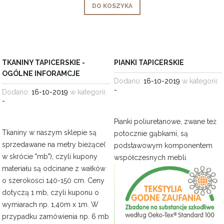
DO KOSZYKA
TKANINY TAPICERSKIE -
PIANKI TAPICERSKIE
OGÓLNE INFORAMCJE
Dodano:
16-10-2019
w kategorii:
-
Dodano:
16-10-2019
w kategorii:
-
Pianki poliuretanowe, zwane też
Tkaniny w naszym sklepie są
potocznie gąbkami, są
sprzedawane na metry bieżące(
podstawowym komponentem
w skrócie "mb"), czyli kupony
współczesnych
mebli.
materiału są odcinane z wałków
o szerokości 140-150 cm. Ceny
dotyczą 1 mb, czyli kuponu o
wymiarach np. 1,40m x 1m. W
przypadku zamówienia np. 6 mb