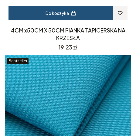
Do koszyka
4CM x50CM X 50CM PIANKA TAPICERSKA NA
KRZESŁA
Cena
19,23 zł
Bestseller