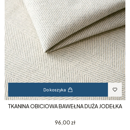
Do koszyka
TKANINA OBICIOWA BAWEŁNA DUŻA JODEŁKA
Cena
96,00 zł