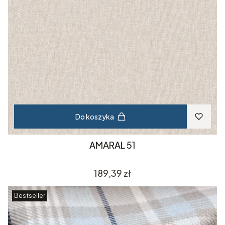
Do koszyka
AMARAL 51
Cena
189,39 zł
Bestseller