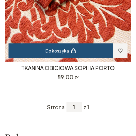
Do koszyka
TKANINA OBICIOWA SOPHIA PORTO
Cena
89,00 zł
Strona
z 1