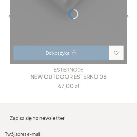
Do koszyka
ESTERNO06
NEW OUTDOOR ESTERNO 06
Cena
67,00 zł
Zapisz się no newsletter.
Twój adres e-mail