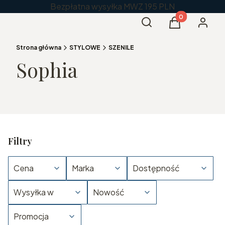
Bezpłatna wysyłka MWZ 195 PLN
Produkty w kos
Otwórz wyszukiwarkę
Szukaj
Koszyk
Zaloguj 
Strona główna
STYLOWE
SZENILE
Sophia
Filtry
Cena
Marka
Dostępność
Wysyłka w
Nowość
Promocja