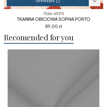
Do koszyka
7E66-69315
TKANINA OBICIOWA SOPHIA PORTO
Cena
89,00 zł
Recomended for you