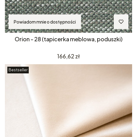
Powiadom mnie o dostępności
Orion - 28 (tapicerka meblowa, poduszki)
Cena
166,62 zł
Bestseller