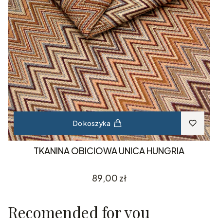
Do koszyka
TKANINA OBICIOWA UNICA HUNGRIA
Cena
89,00 zł
Recomended for you