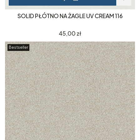
SOLID PŁÓTNO NA ŻAGLE UV CREAM 116
Cena
45,00 zł
Bestseller