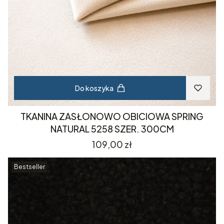
Do koszyka
TKANINA ZASŁONOWO OBICIOWA SPRING
NATURAL 5258 SZER. 300CM
Cena
109,00 zł
Bestseller