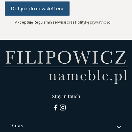
Dołącz do newslettera
Akceptuję Regulamin serwisu oraz Politykę prywatności.
Stay in touch
Linki w stopce
O nas