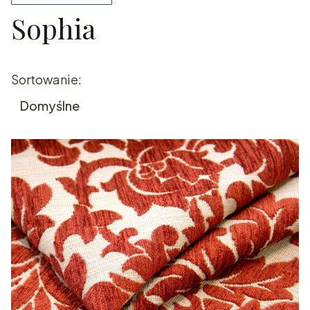
Sophia
Koniec filtrów
Lista produktów
Sortowanie:
Domyślne