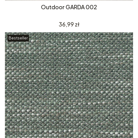
Outdoor GARDA 002
Cena
36,99 zł
Bestseller