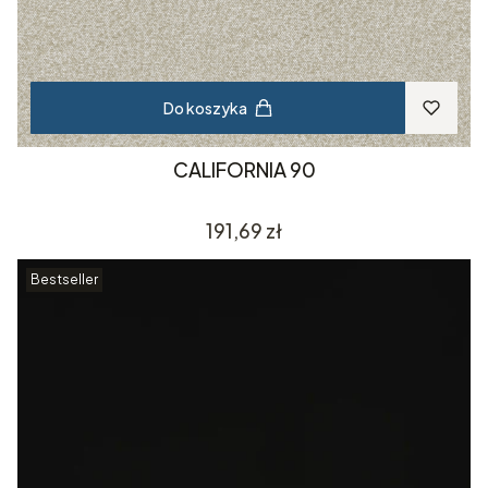
Do koszyka
CALIFORNIA 90
Cena
191,69 zł
Bestseller