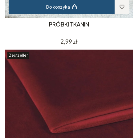
Do koszyka
PRÓBKI TKANIN
Cena
2,99 zł
Bestseller