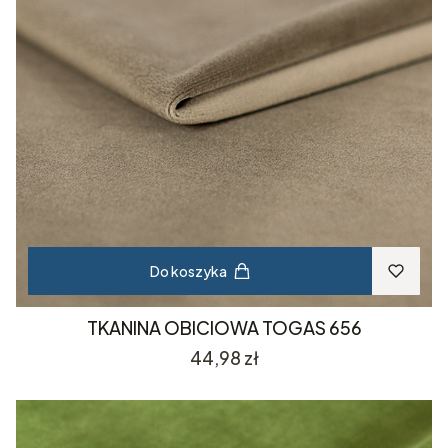
Do koszyka
TKANINA OBICIOWA TOGAS 656
Cena
44,98 zł