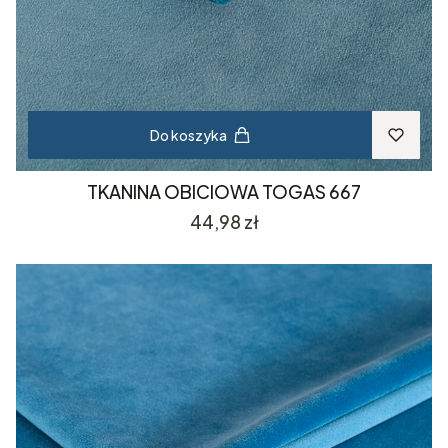
Do koszyka
TKANINA OBICIOWA TOGAS 667
Cena
44,98 zł