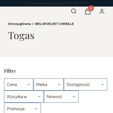
Bezpłatna wysyłka MWZ 195 PLN
Produkty w kos
Otwórz wyszukiwarkę
Szukaj
Koszyk
Zaloguj 
Strona główna
WELUR VELVET CHENILLE
Togas
Filtry
Cena
Marka
Dostępność
Wysyłka w
Nowość
Promocja