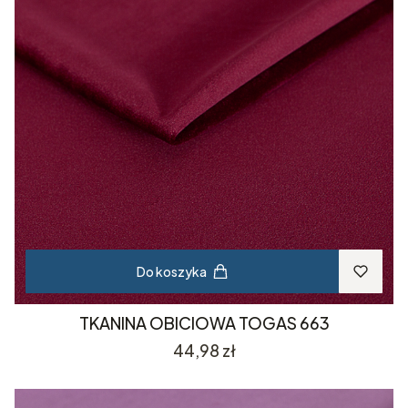
Do koszyka
TKANINA OBICIOWA TOGAS 663
Cena
44,98 zł