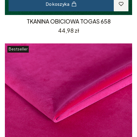
Do koszyka
TKANINA OBICIOWA TOGAS 658
Cena
44,98 zł
Bestseller