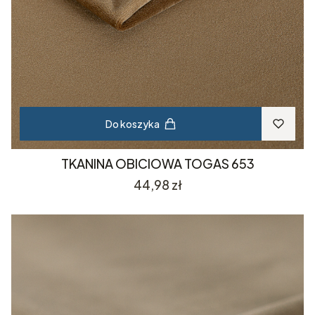
Do koszyka
TKANINA OBICIOWA TOGAS 653
Cena
44,98 zł