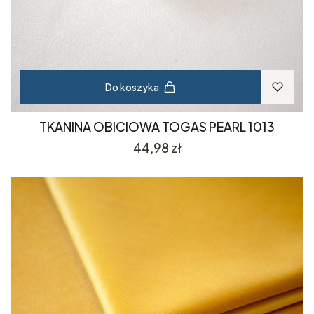
Do koszyka
TKANINA OBICIOWA TOGAS PEARL 1013
Cena
44,98 zł