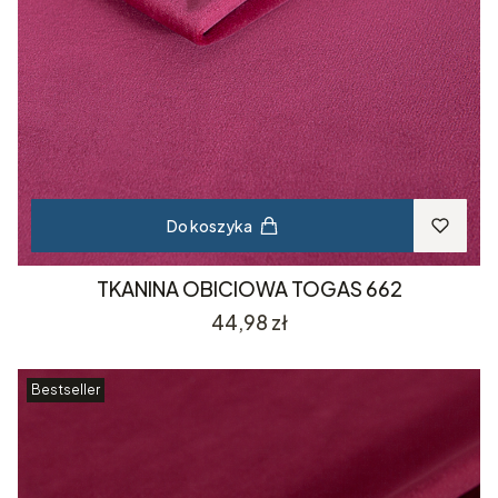
Do koszyka
TKANINA OBICIOWA TOGAS 662
Cena
44,98 zł
Bestseller