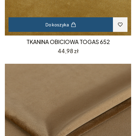
Do koszyka
TKANINA OBICIOWA TOGAS 652
Cena
44,98 zł