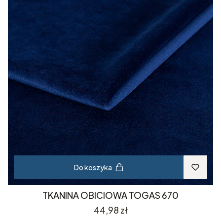
Do koszyka
TKANINA OBICIOWA TOGAS 670
Cena
44,98 zł