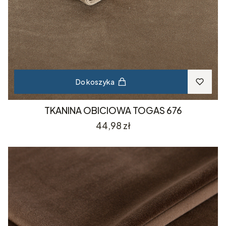
Do koszyka
TKANINA OBICIOWA TOGAS 676
Cena
44,98 zł