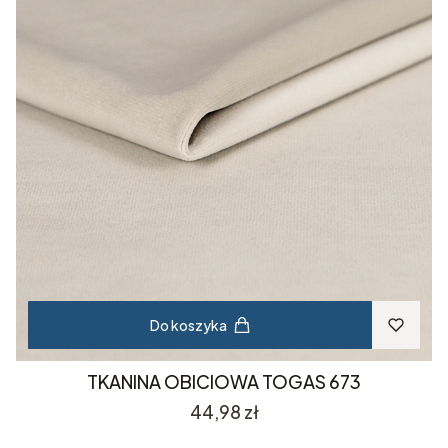
Do koszyka
TKANINA OBICIOWA TOGAS 673
Cena
44,98 zł