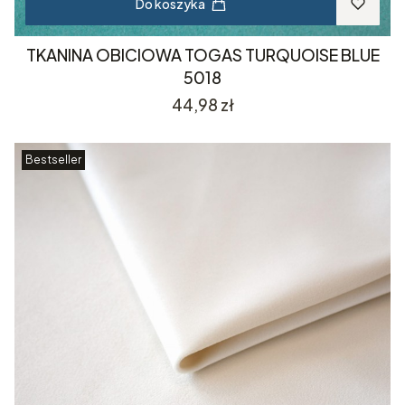
Do koszyka
TKANINA OBICIOWA TOGAS TURQUOISE BLUE
5018
Cena
44,98 zł
Bestseller