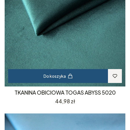
Do koszyka
TKANINA OBICIOWA TOGAS ABYSS 5020
Cena
44,98 zł