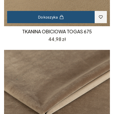
Do koszyka
TKANINA OBICIOWA TOGAS 675
Cena
44,98 zł