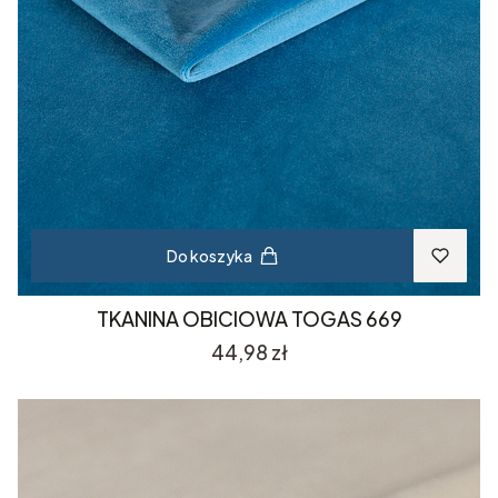
Do koszyka
TKANINA OBICIOWA TOGAS 669
Cena
44,98 zł