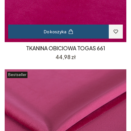
Do koszyka
TKANINA OBICIOWA TOGAS 661
Cena
44,98 zł
Bestseller