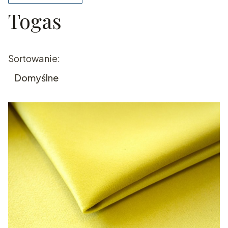
Togas
Koniec filtrów
Lista produktów
Sortowanie:
Domyślne