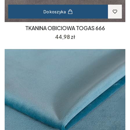
Do koszyka
TKANINA OBICIOWA TOGAS 666
Cena
44,98 zł