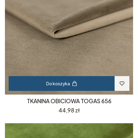
Do koszyka
TKANINA OBICIOWA TOGAS 656
Cena
44,98 zł