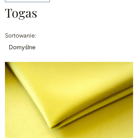
Togas
Koniec filtrów
Lista produktów
Sortowanie:
Domyślne