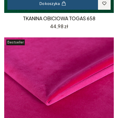
Do koszyka
TKANINA OBICIOWA TOGAS 658
Cena
44,98 zł
Bestseller