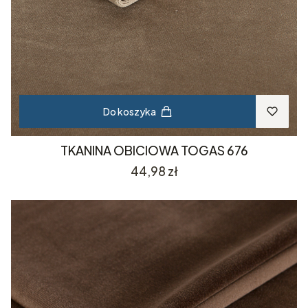
Do koszyka
TKANINA OBICIOWA TOGAS 676
Cena
44,98 zł