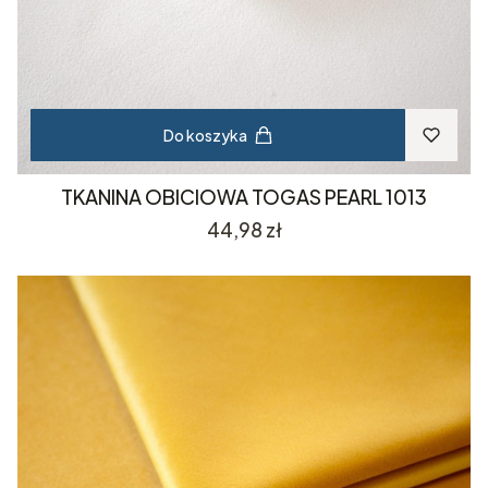
Do koszyka
TKANINA OBICIOWA TOGAS PEARL 1013
Cena
44,98 zł