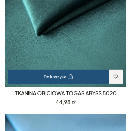
Do koszyka
TKANINA OBICIOWA TOGAS ABYSS 5020
Cena
44,98 zł