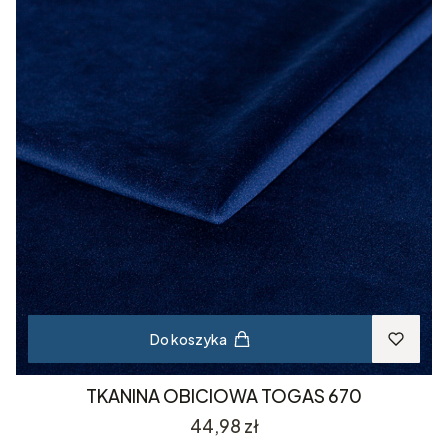
Do koszyka
TKANINA OBICIOWA TOGAS 670
Cena
44,98 zł