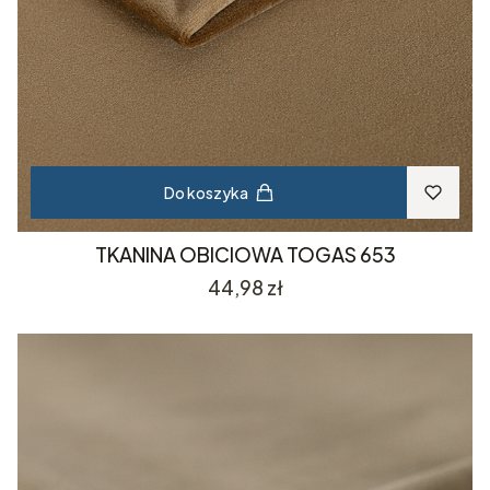
Do koszyka
TKANINA OBICIOWA TOGAS 653
Cena
44,98 zł