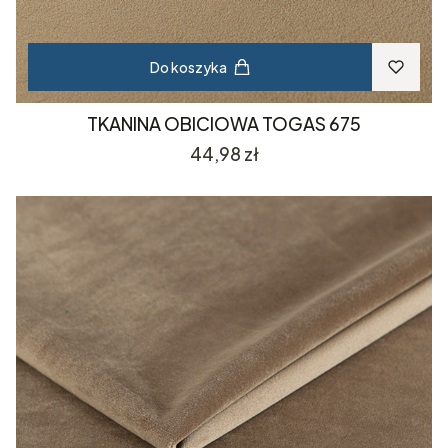
Do koszyka
TKANINA OBICIOWA TOGAS 675
Cena
44,98 zł