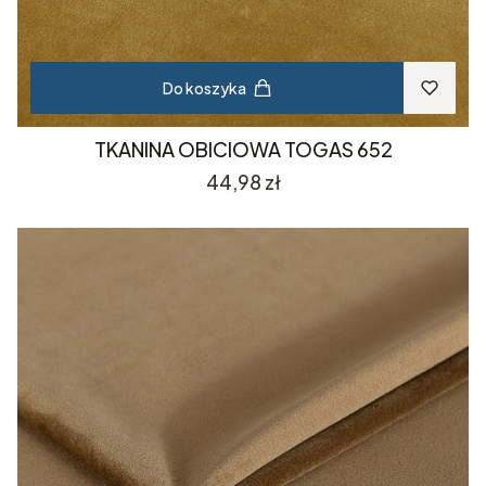
Do koszyka
TKANINA OBICIOWA TOGAS 652
Cena
44,98 zł