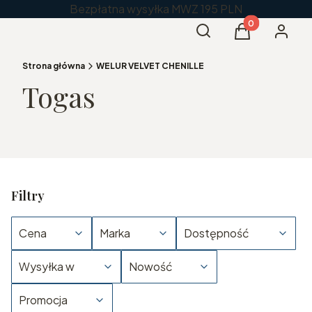
Bezpłatna wysyłka MWZ 195 PLN
Produkty w kos
Otwórz wyszukiwarkę
Szukaj
Koszyk
Zaloguj 
Strona główna
WELUR VELVET CHENILLE
Togas
Filtry
Cena
Marka
Dostępność
Wysyłka w
Nowość
Promocja