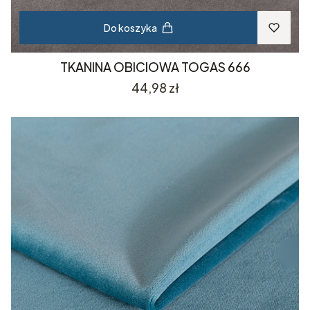
Do koszyka
TKANINA OBICIOWA TOGAS 666
Cena
44,98 zł