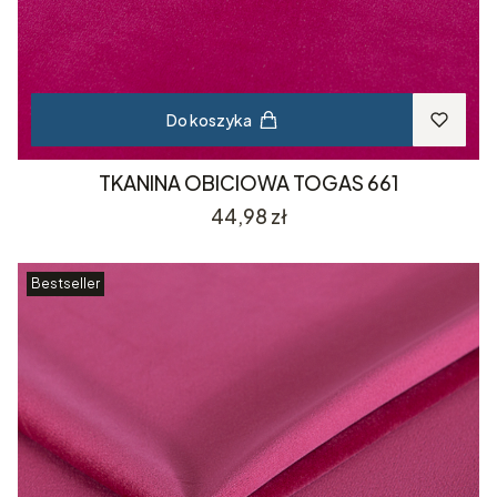
Do koszyka
TKANINA OBICIOWA TOGAS 661
Cena
44,98 zł
Bestseller