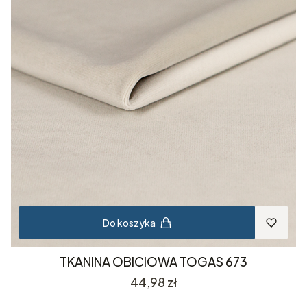
Do koszyka
TKANINA OBICIOWA TOGAS 673
Cena
44,98 zł