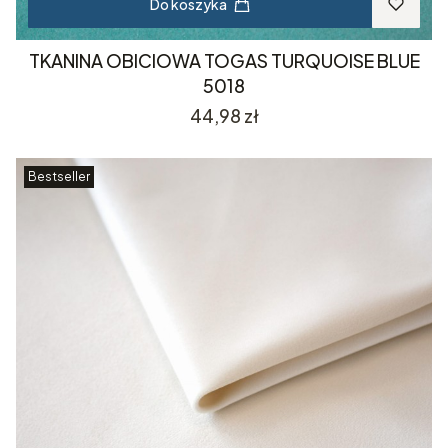
Do koszyka
TKANINA OBICIOWA TOGAS TURQUOISE BLUE
5018
Cena
44,98 zł
Bestseller