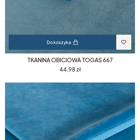
Do koszyka
TKANINA OBICIOWA TOGAS 667
Cena
44,98 zł