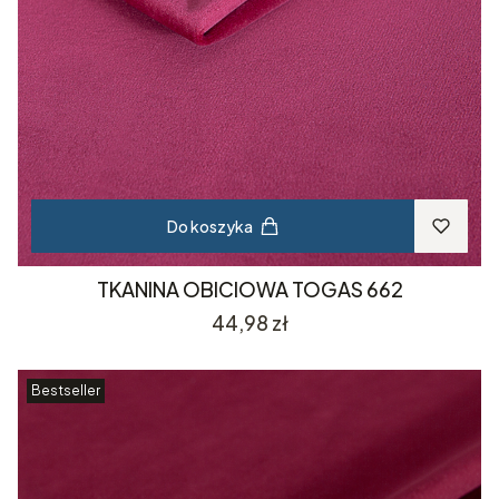
Do koszyka
TKANINA OBICIOWA TOGAS 662
Cena
44,98 zł
Bestseller