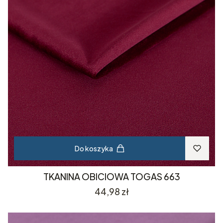
Do koszyka
TKANINA OBICIOWA TOGAS 663
Cena
44,98 zł