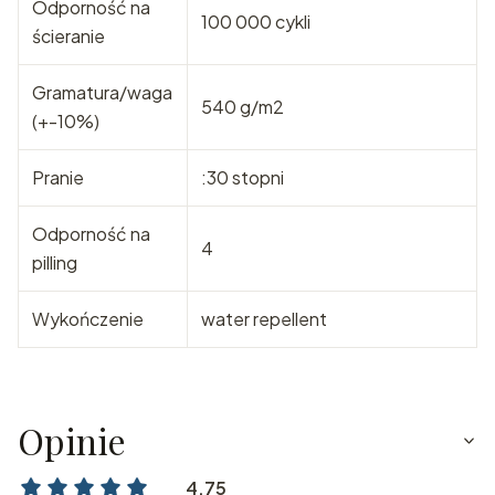
Odporność na
100 000 cykli
ścieranie
Gramatura/waga
540 g/m2
(+-10%)
Pranie
:30 stopni
Odporność na
4
pilling
Wykończenie
water repellent
Opinie
4.75