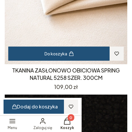
Do koszyka
TKANINA ZASŁONOWO OBICIOWA SPRING
NATURAL 5258 SZER. 300CM
Cena
109,00 zł
Bestseller
Dodaj do koszyka
Produkty w koszyku: 0. Zobacz 
Menu
Zaloguj się
Koszyk