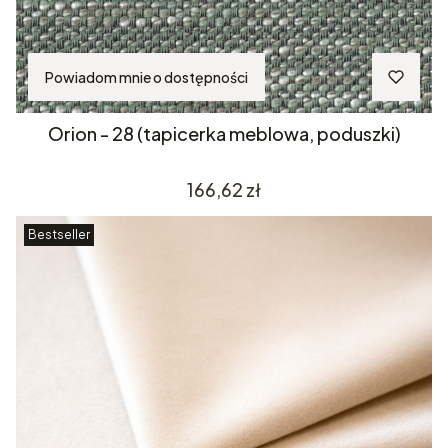
Powiadom mnie o dostępności
Orion - 28 (tapicerka meblowa, poduszki)
Cena
166,62 zł
Bestseller