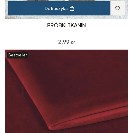
Do koszyka
PRÓBKI TKANIN
Cena
2,99 zł
Bestseller