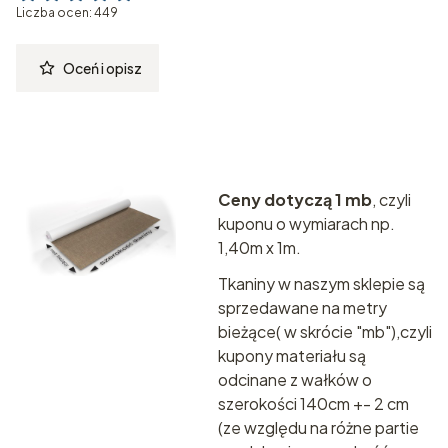
Liczba ocen: 449
Oceń i opisz
Ceny dotyczą 1 mb
, czyli
kuponu o wymiarach np.
1,40m x 1m.
Tkaniny w naszym sklepie są
sprzedawane na metry
bieżące( w skrócie "mb"),czyli
kupony materiału są
odcinane z wałków o
szerokości 140cm +- 2 cm
(ze względu na różne partie