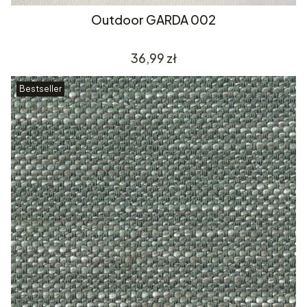
Outdoor GARDA 002
Cena
36,99 zł
Bestseller