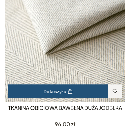
Do koszyka
TKANINA OBICIOWA BAWEŁNA DUŻA JODEŁKA
Cena
96,00 zł