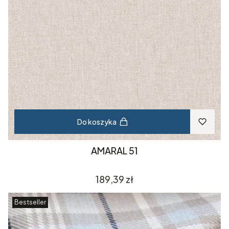
Do koszyka
AMARAL 51
Cena
189,39 zł
Bestseller