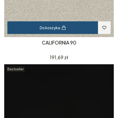
Do koszyka
CALIFORNIA 90
Cena
191,69 zł
Bestseller