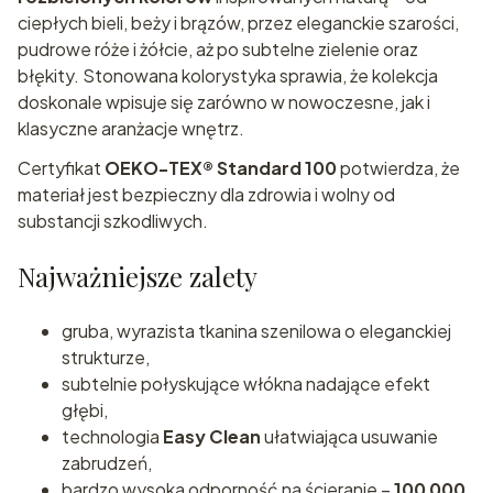
ciepłych bieli, beży i brązów, przez eleganckie szarości,
pudrowe róże i żółcie, aż po subtelne zielenie oraz
błękity. Stonowana kolorystyka sprawia, że kolekcja
doskonale wpisuje się zarówno w nowoczesne, jak i
klasyczne aranżacje wnętrz.
Certyfikat
OEKO-TEX® Standard 100
potwierdza, że
materiał jest bezpieczny dla zdrowia i wolny od
substancji szkodliwych.
Najważniejsze zalety
gruba, wyrazista tkanina szenilowa o eleganckiej
strukturze,
subtelnie połyskujące włókna nadające efekt
głębi,
technologia
Easy Clean
ułatwiająca usuwanie
zabrudzeń,
bardzo wysoka odporność na ścieranie –
100 000