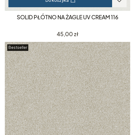
Do koszyka
SOLID PŁÓTNO NA ŻAGLE UV CREAM 116
Cena
45,00 zł
Bestseller