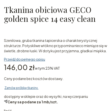
Tkanina obiciowa GECO
golden spice 14 easy clean
Szenilowa, gruba tkanina tapicerska o charakterystycznej
strukturze. Połyskliwe włókno przypomina nieco mieniące się w
świetle, drobne łuski. W dotyku jest przyjemna, gładka i miękka.
Przejdź do pełnego opisu
Cena
146,00 zł
w tym 23% VAT
w tym
23%
VAT
Ceny podane bez kosztów dostawy.
Zamów próbkę tkaniny.
dostępny w sklepie oraz do wysyłki, na wyczerpaniu
Ceny sa podane za 1 mb/szt.
Ilość