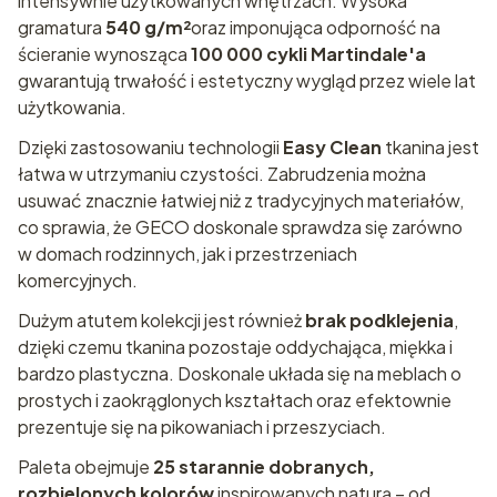
intensywnie użytkowanych wnętrzach. Wysoka
gramatura
540 g/m²
oraz imponująca odporność na
ścieranie wynosząca
100 000 cykli Martindale'a
gwarantują trwałość i estetyczny wygląd przez wiele lat
użytkowania.
Dzięki zastosowaniu technologii
Easy Clean
tkanina jest
łatwa w utrzymaniu czystości. Zabrudzenia można
usuwać znacznie łatwiej niż z tradycyjnych materiałów,
co sprawia, że GECO doskonale sprawdza się zarówno
w domach rodzinnych, jak i przestrzeniach
komercyjnych.
Dużym atutem kolekcji jest również
brak podklejenia
,
dzięki czemu tkanina pozostaje oddychająca, miękka i
bardzo plastyczna. Doskonale układa się na meblach o
prostych i zaokrąglonych kształtach oraz efektownie
prezentuje się na pikowaniach i przeszyciach.
Paleta obejmuje
25 starannie dobranych,
rozbielonych kolorów
inspirowanych naturą – od