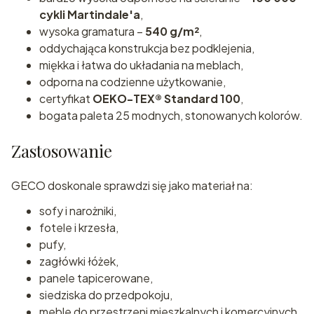
cykli Martindale'a
,
wysoka gramatura –
540 g/m²
,
oddychająca konstrukcja bez podklejenia,
miękka i łatwa do układania na meblach,
odporna na codzienne użytkowanie,
certyfikat
OEKO-TEX® Standard 100
,
bogata paleta 25 modnych, stonowanych kolorów.
Zastosowanie
GECO doskonale sprawdzi się jako materiał na:
sofy i narożniki,
fotele i krzesła,
pufy,
zagłówki łóżek,
panele tapicerowane,
siedziska do przedpokoju,
meble do przestrzeni mieszkalnych i komercyjnych.