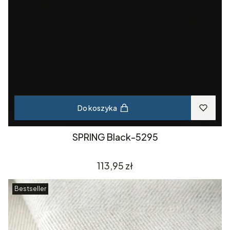
Do koszyka
SPRING Black-5295
Cena
113,95 zł
Bestseller