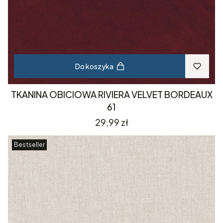
Do koszyka
TKANINA OBICIOWA RIVIERA VELVET BORDEAUX
61
Cena
29,99 zł
Bestseller