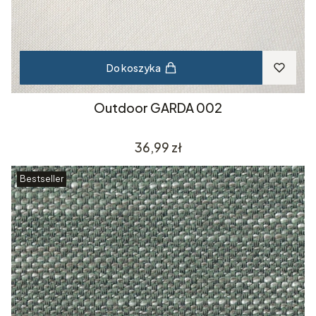
Do koszyka
Outdoor GARDA 002
Cena
36,99 zł
Bestseller