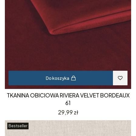
Do koszyka
TKANINA OBICIOWA RIVIERA VELVET BORDEAUX
61
Cena
29,99 zł
Bestseller