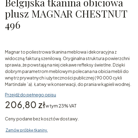
Belgijska tkanina obiciowa
plusz MAGNAR CHESTNUT
496
Magnar to poliestrowa tkanina meblowa i dekoracyjna z
widoczną fakturą szenilową. Oryginalna struktura powierzchni
sprawia, że powstają na niej ciekawe refleksy świetlne. Dzięki
dobrym parametrom meblowym polecana na obicia mebli do
wnętrz prywatnych i użyteczności publicznej ( 90 000 cykli
Martindale `a). Łatwy w konserwacji, do prania w kąpieli wodnej.
Przejdź do pełnego opisu
Cena
206,80 zł
w tym 23% VAT
w tym
23%
VAT
Ceny podane bez kosztów dostawy.
Zamów próbkę tkaniny.