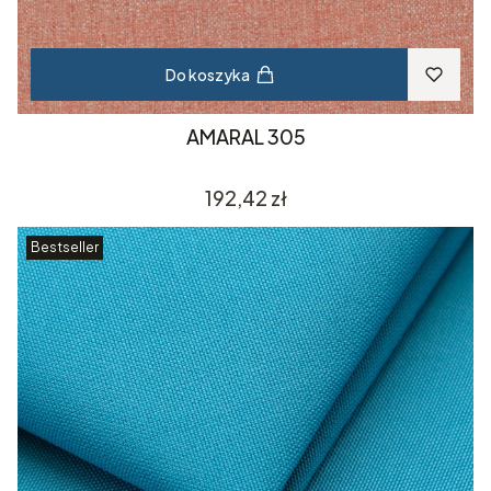
Do koszyka
AMARAL 305
Cena
192,42 zł
Bestseller