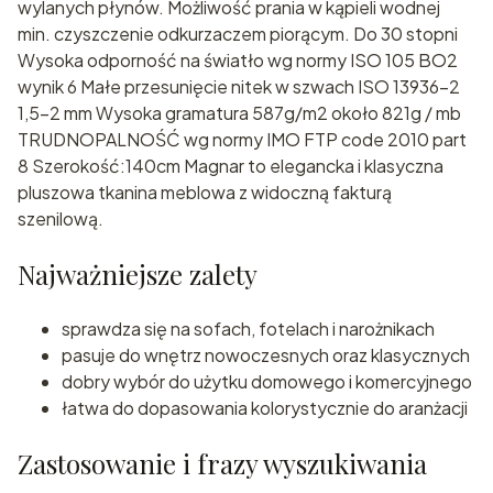
wylanych płynów. Możliwość prania w kąpieli wodnej
min. czyszczenie odkurzaczem piorącym. Do 30 stopni
Wysoka odporność na światło wg normy ISO 105 BO2
wynik 6 Małe przesunięcie nitek w szwach ISO 13936-2
1,5-2 mm Wysoka gramatura 587g/m2 około 821g / mb
TRUDNOPALNOŚĆ wg normy IMO FTP code 2010 part
8 Szerokość:140cm Magnar to elegancka i klasyczna
pluszowa tkanina meblowa z widoczną fakturą
szenilową.
Najważniejsze zalety
sprawdza się na sofach, fotelach i narożnikach
pasuje do wnętrz nowoczesnych oraz klasycznych
dobry wybór do użytku domowego i komercyjnego
łatwa do dopasowania kolorystycznie do aranżacji
Zastosowanie i frazy wyszukiwania