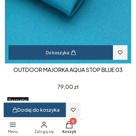
Do koszyka
OUTDOOR MAJORKA AQUA STOP BLUE 03
Cena
79,00 zł
Bestseller
Dodaj do koszyka
Produkty w koszyku: 0. Zobacz 
Menu
Zaloguj się
Koszyk