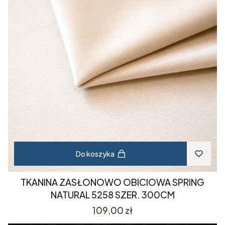
Do koszyka
TKANINA ZASŁONOWO OBICIOWA SPRING
NATURAL 5258 SZER. 300CM
Cena
109,00 zł