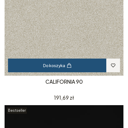
Do koszyka
CALIFORNIA 90
Cena
191,69 zł
Bestseller