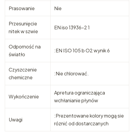
Prasowanie
Nie
Przesunięcie
EN iso 13936-2 1
nitek w szwie
Odporność na
:EN ISO 105 b O2 wynik 6
światło
Czyszczenie
:Nie chlorować.
chemiczne
Apretura ograniczająca
Wykończenie
wchłanianie płynów
:Prezentowane kolory mogą sie
Uwagi
róznić od dostarczanych