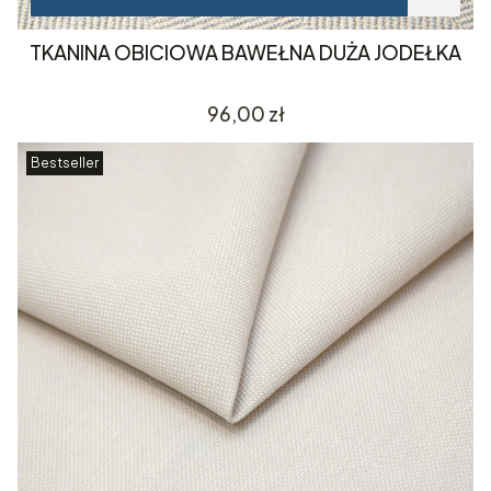
TKANINA OBICIOWA BAWEŁNA DUŻA JODEŁKA
Cena
96,00 zł
Bestseller