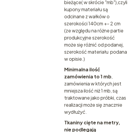
bieżące( w skrócie "mb"),czyli
kupony materiału są
odcinane z wałków o
szerokości 140cm +- 2 cm
(ze względu na różne partie
produkcyjne szerokość
może się różnić od podanej,
szerokość materiału podana
w opisie.)
Minimalna ilość
zamówienia to 1 mb
,
zamówienia w których jest
mniejsza ilość niż 1 mb, są
traktowane jako próbki, czas
realizacji może się znacznie
wydłużyć.
Tkaniny cięte na metry,
nie podlegają