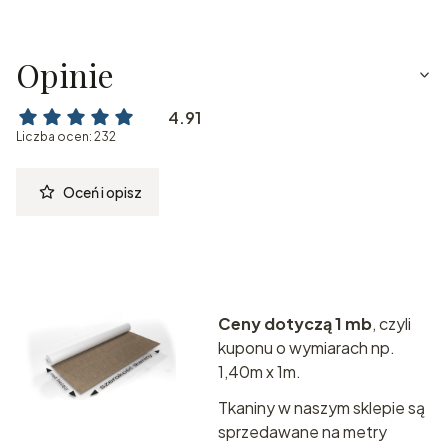
Opinie
4.91
Liczba ocen: 232
Oceń i opisz
Ceny dotyczą 1 mb
, czyli
kuponu o wymiarach np.
1,40m x 1m.
Tkaniny w naszym sklepie są
sprzedawane na metry