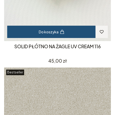
Do koszyka
SOLID PŁÓTNO NA ŻAGLE UV CREAM 116
Cena
45,00 zł
Bestseller