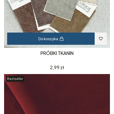
Do koszyka
PRÓBKI TKANIN
Cena
2,99 zł
Bestseller