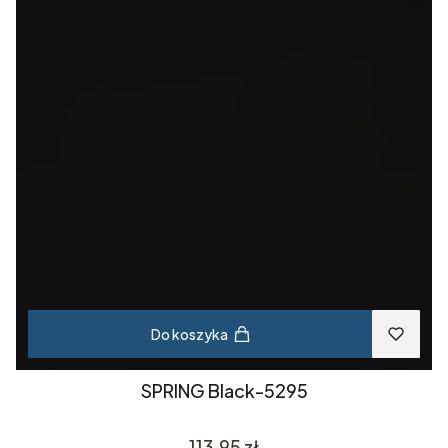
Do koszyka
SPRING Black-5295
Cena
113,95 zł