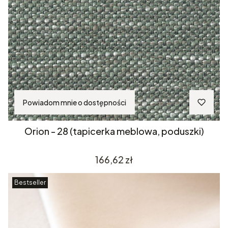
Powiadom mnie o dostępności
Orion - 28 (tapicerka meblowa, poduszki)
Cena
166,62 zł
Bestseller