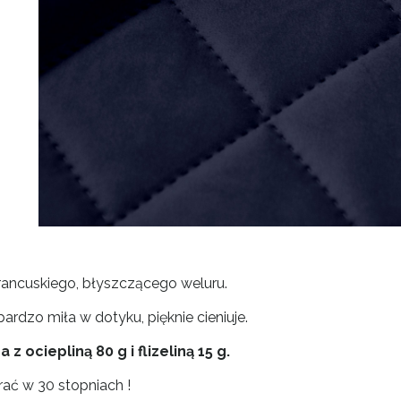
rancuskiego, błyszczącego weluru.
ardzo miła w dotyku, pięknie cieniuje.
 z ociepliną 80 g i flizeliną 15 g.
ać w 30 stopniach !