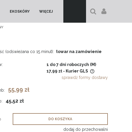
EKOSKÓRY
WIĘCEJ
NY
ć (odświeżana co 15 minut):
towar na zamówienie
w:
1 do 7 dni roboczych (M)
17,99 zł
- Kurier GLS
sprawdź formy dostawy
Cena nie zawiera ewentualnych
55,99 zł
mb:
kosztów płatności
45,52 zł
o:
b
DO KOSZYKA
dodaj do przechowalni