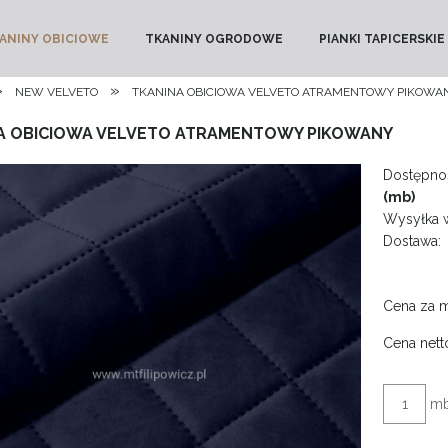
ANINY OBICIOWE
TKANINY OGRODOWE
PIANKI TAPICERSKIE
»
»
NEW VELVETO
TKANINA OBICIOWA VELVETO ATRAMENTOWY PIKOWA
A OBICIOWA VELVETO ATRAMENTOWY PIKOWANY
Dostępnoś
(mb)
Wysyłka 
Dostawa:
Cena za 
Cena nett
m