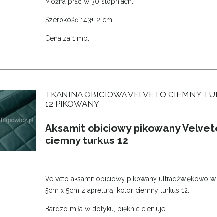
Można prać w 30 stopniach.
Szerokość 143+-2 cm.
Cena za 1 mb.
TKANINA OBICIOWA VELVETO CIEMNY T
12 PIKOWANY
Aksamit obiciowy pikowany Velvet
ciemny turkus 12
Velveto aksamit obiciowy pikowany ultradźwiękowo w
5cm x 5cm z apreturą, kolor ciemny turkus 12.
Bardzo miła w dotyku, pięknie cieniuje.