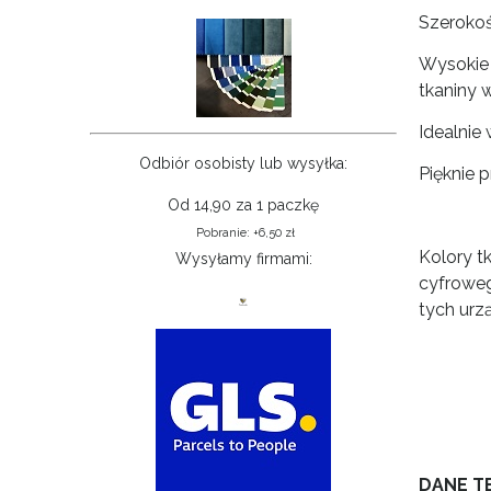
Szerokoś
Wysokie
tkaniny w
Idealnie
Odbiór osobisty lub wysyłka:
Pięknie 
Od 14,90 za 1 paczkę
Pobranie: +6,50 zł
Kolory t
Wysyłamy firmami:
cyfroweg
tych urz
DANE T