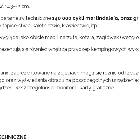
ć 143+-2 cm.
 parametry techniczne
140 000 cykli martindale'a,
oraz g
 tapicerstwie, kaletnictwie, krawiectwie, itp.
 wygląda jako obicie mebli, narzuta, kotara, zagłówek (wezgło
prezentują się również wnętrza przyczep kempingowych wykon
kanin zaprezentowane na zdjęciach mogą się różnić od rzeczy
o oraz wyświetlania obrazu na poszczególnych urządzeniac
ądzeń- w szczególności monitora i karty graficznej.
ECHNICZNE