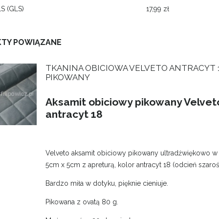
LS
(GLS)
17,99 zł
CENA NIE ZAWIERA EWENTUALNYCH
KOSZTÓW PŁATNOŚCI
TY POWIĄZANE
TKANINA OBICIOWA VELVETO ANTRACYT 
PIKOWANY
Aksamit obiciowy pikowany Velvet
antracyt 18
Velveto aksamit obiciowy pikowany ultradźwiękowo w
5cm x 5cm z apreturą, kolor antracyt 18 (odcień szarość
Bardzo miła w dotyku, pięknie cieniuje.
Pikowana z ovatą 80 g.