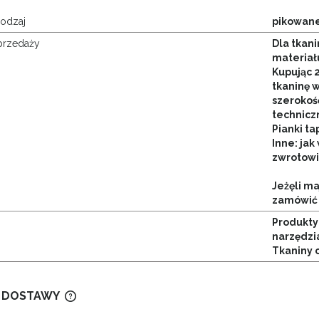
rodzaj
pikowan
przedaży
Dla tkani
materiału
Kupując 
tkaninę 
szerokoś
techniczn
Pianki ta
Inne: jak 
zwrotowi
Jeżęli m
zamówić
Produkty 
narzędzi
Tkaniny 
 DOSTAWY