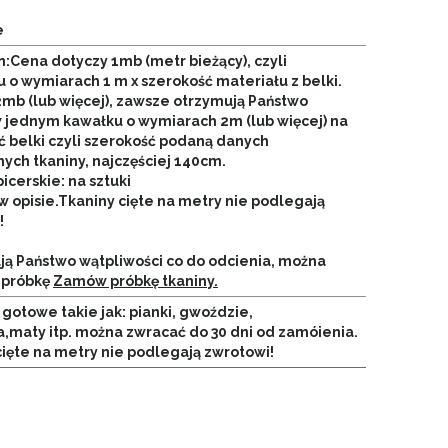
e
n:Cena dotyczy 1mb (metr bieżący), czyli
 o wymiarach 1 m x szerokość materiału z belki.
2mb (lub więcej), zawsze otrzymują Państwo
w jednym kawałku o wymiarach 2m (lub więcej) na
ć belki czyli szerokość podaną danych
ych tkaniny, najczęściej 140cm.
picerskie: na sztuki
w opisie.
Tkaniny cięte na metry nie podlegają
!
ają Państwo wątpliwości co do odcienia, można
 próbkę
Zamów próbkę tkaniny.
gotowe takie jak: pianki, gwoździe,
a,maty itp. można zwracać do 30 dni od zamóienia.
cięte na metry nie podlegają zwrotowi!