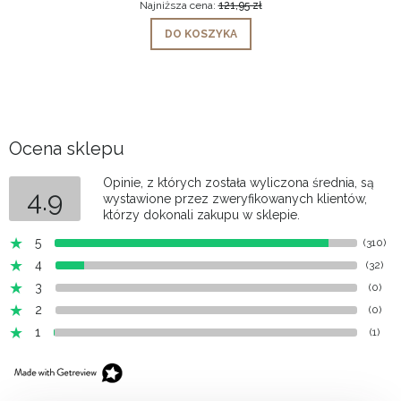
Najniższa cena:
121,95 zł
DO KOSZYKA
Ocena sklepu
Opinie, z których została wyliczona średnia, są
4.9
wystawione przez zweryfikowanych klientów,
którzy dokonali zakupu w sklepie.
5
(310)
4
(32)
3
(0)
2
(0)
1
(1)