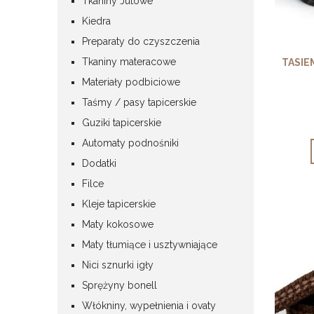
Tkaniny Jutowe
Kiedra
Preparaty do czyszczenia
Tkaniny materacowe
TASIE
Materiały podbiciowe
Taśmy / pasy tapicerskie
Guziki tapicerskie
Automaty podnośniki
Dodatki
Filce
Kleje tapicerskie
Maty kokosowe
Maty tłumiące i usztywniające
Nici sznurki igły
Sprężyny bonell
Włókniny, wypełnienia i ovaty