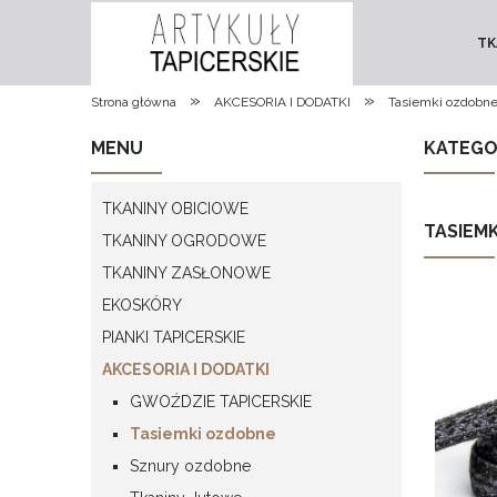
TK
»
»
Strona główna
AKCESORIA I DODATKI
Tasiemki ozdobn
MENU
KATEGO
TKANINY OBICIOWE
TASIEM
TKANINY OGRODOWE
TKANINY ZASŁONOWE
EKOSKÓRY
PIANKI TAPICERSKIE
AKCESORIA I DODATKI
GWOŹDZIE TAPICERSKIE
Tasiemki ozdobne
Sznury ozdobne