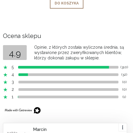
DO KOSZYKA
Ocena sklepu
Opinie, z których została wyliczona średnia, są
4.9
wystawione przez zweryfikowanych klientów,
którzy dokonali zakupu w sklepie.
5
(310)
4
(32)
3
(0)
2
(0)
1
(1)
Marcin