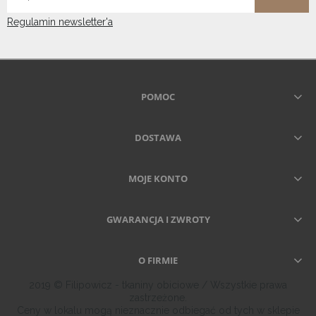
Regulamin newsletter'a
POMOC
DOSTAWA
MOJE KONTO
GWARANCJA I ZWROTY
O FIRMIE
2019 © Filipowicz - tkaniny obiciowe / Wszystkie prawa
zastrzeżone.
Ceny w lokalu mogą nieznacznie odbiegać od tych w sklepie