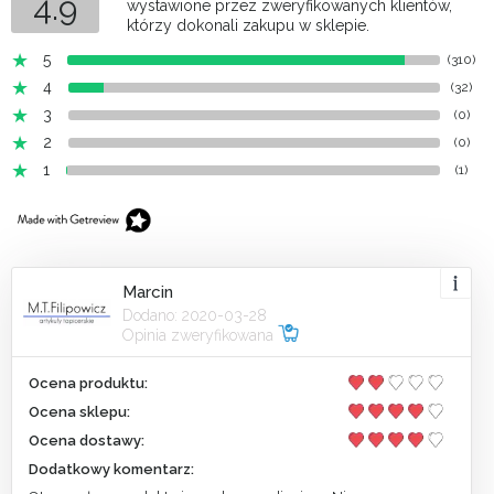
4.9
wystawione przez zweryfikowanych klientów,
którzy dokonali zakupu w sklepie.
5
(310)
4
(32)
3
(0)
2
(0)
1
(1)
Marcin
Dodano: 2020-03-28
Opinia zweryfikowana
Ocena produktu:
Ocena sklepu:
Ocena dostawy:
Dodatkowy komentarz: