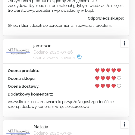
Otrzymałem produkt niezgodny ze zdjęciem. Nie
zdecydowałbym się na ten materiał gdybym wiedział, że nie jest
trójwarstwowy. Zostałem wprowadzony w błąd.
Odpowiedź sklepu:
Sklep i klient doszli do porozumienia i rozwiązali problem.
jameson
Dodano: 2020-03-26
Opinia zweryfikowana
Ocena produktu:
Ocena sklepu:
Ocena dostawy:
Dodatkowy komentarz:
wszystko ok, co zamawiam to przyjeżdża i jest zgodność ze
stroną , dostawy kurierem wręcz ekspresowe
Natalia
Dodano: 2020-03-25