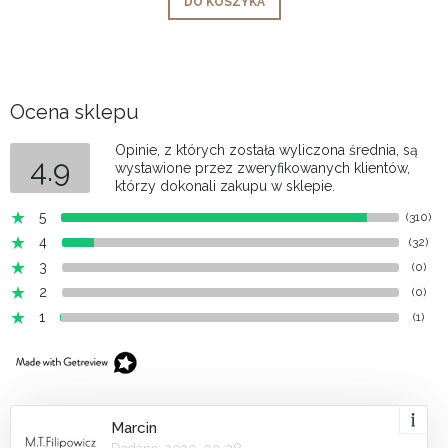
DO KOSZYKA
Ocena sklepu
Opinie, z których została wyliczona średnia, są
4.9
wystawione przez zweryfikowanych klientów,
którzy dokonali zakupu w sklepie.
5
(310)
4
(32)
3
(0)
2
(0)
1
(1)
Marcin