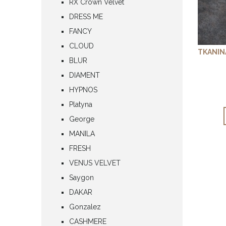
RX Crown Velvet
DRESS ME
FANCY
CLOUD
TKANIN
BLUR
DIAMENT
HYPNOS
Platyna
George
MANILA
FRESH
VENUS VELVET
Saygon
DAKAR
Gonzalez
CASHMERE