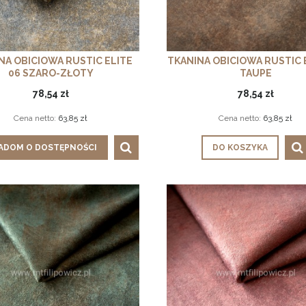
NA OBICIOWA RUSTIC ELITE
TKANINA OBICIOWA RUSTIC E
06 SZARO-ZŁOTY
TAUPE
78,54 zł
78,54 zł
Cena netto:
63,85 zł
Cena netto:
63,85 zł
ADOM O DOSTĘPNOŚCI
DO KOSZYKA