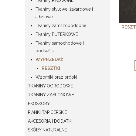
Tkaniny PIKOWANE
Tkaniny stylowe, żakardowe i
atłasowe
Tkaniny zamszopodobne
RESZT
Tkaniny FUTERKOWE
Tkaniny samochodowe i
podsufitki
WYPRZEDAŻ
RESZTKI
Wzorniki oraz próbki
TKANINY OGRODOWE
TKANINY ZASŁONOWE
EKOSKÓRY
PIANKI TAPICERSKIE
AKCESORIA I DODATKI
SKÓRY NATURALNE