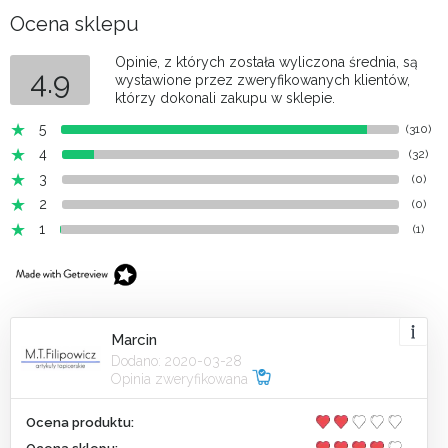
Ocena sklepu
Opinie, z których została wyliczona średnia, są
4.9
wystawione przez zweryfikowanych klientów,
którzy dokonali zakupu w sklepie.
5
(310)
4
(32)
3
(0)
2
(0)
1
(1)
Marcin
Dodano: 2020-03-28
Opinia zweryfikowana
Ocena produktu: