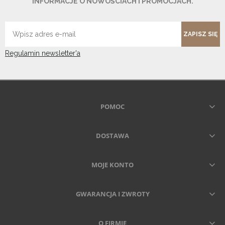
INFORMACJE O NOWOŚCIACH I PROMOCJACH.
ZAPISZ SIĘ
Regulamin newsletter'a
POMOC
DOSTAWA
MOJE KONTO
GWARANCJA I ZWROTY
O FIRMIE