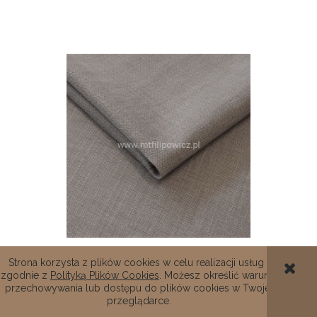
TKANINA OBICIOWA COLI TAUPE 201
Strona korzysta z plików cookies w celu realizacji usług i
zgodnie z
Polityką Plików Cookies
. Możesz określić warunki
przechowywania lub dostępu do plików cookies w Twojej
67,00 zł
przeglądarce.