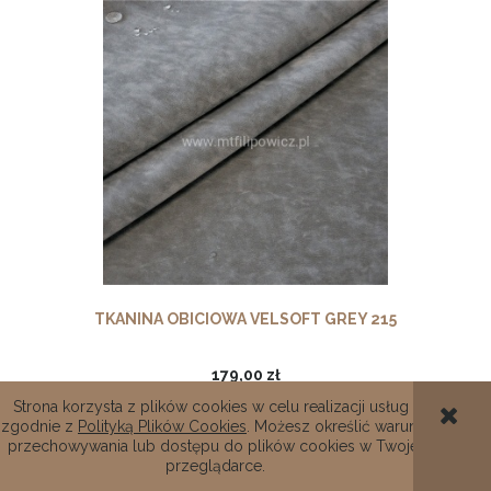
TKANINA OBICIOWA VELSOFT GREY 215
179,00 zł
Strona korzysta z plików cookies w celu realizacji usług i
Cena netto:
145,53 zł
zgodnie z
Polityką Plików Cookies
. Możesz określić warunki
przechowywania lub dostępu do plików cookies w Twojej
DO KOSZYKA
przeglądarce.