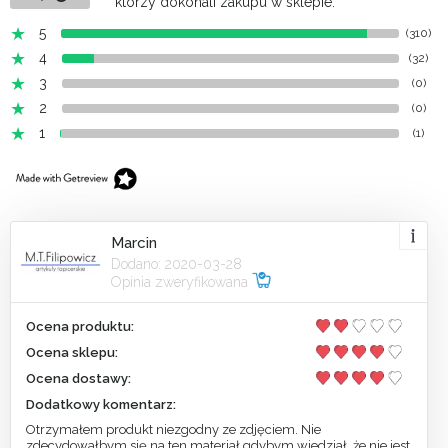
którzy dokonali zakupu w sklepie.
5
(310)
4
(32)
3
(0)
2
(0)
1
(1)
Marcin
Dodano: 2020-03-28
Opinia zweryfikowana
Ocena produktu:
Ocena sklepu:
Ocena dostawy:
Dodatkowy komentarz:
Otrzymałem produkt niezgodny ze zdjęciem. Nie
zdecydowałbym się na ten materiał gdybym wiedział, że nie jest