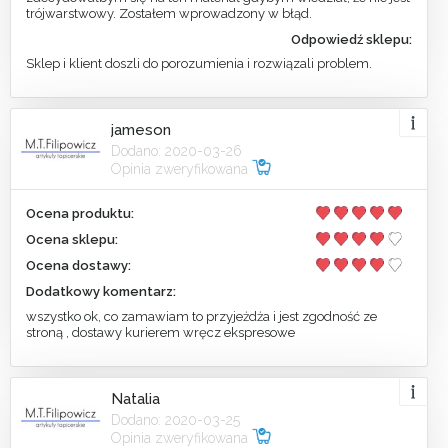
trójwarstwowy. Zostałem wprowadzony w błąd.
Odpowiedź sklepu:
Sklep i klient doszli do porozumienia i rozwiązali problem.
jameson
Dodano: 2020-03-26
Opinia zweryfikowana
Ocena produktu:
Ocena sklepu:
Ocena dostawy:
Dodatkowy komentarz:
wszystko ok, co zamawiam to przyjeżdża i jest zgodność ze
stroną , dostawy kurierem wręcz ekspresowe
Natalia
Dodano: 2020-03-25
Opinia zweryfikowana