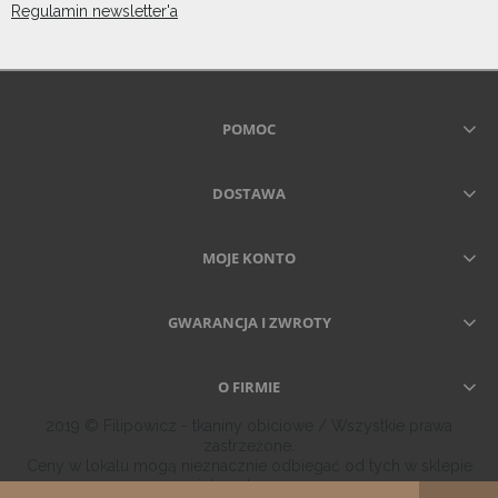
Regulamin newsletter'a
POMOC
DOSTAWA
MOJE KONTO
GWARANCJA I ZWROTY
O FIRMIE
2019 © Filipowicz - tkaniny obiciowe / Wszystkie prawa
zastrzeżone.
Ceny w lokalu mogą nieznacznie odbiegać od tych w sklepie
internetowym.