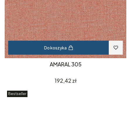
Do koszyka
AMARAL 305
Cena
192,42 zł
Bestseller