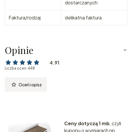
dostarczanych
Faktura/rodzaj
delikatna faktura
Opinie
4.91
Liczba ocen: 448
Oceń i opisz
Ceny dotyczą 1 mb
, czyli
kuponu o wymiarach np.