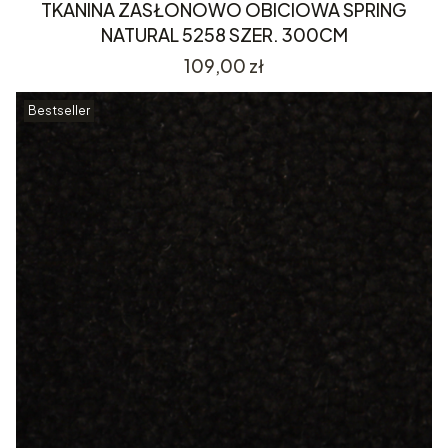
TKANINA ZASŁONOWO OBICIOWA SPRING
NATURAL 5258 SZER. 300CM
Cena
109,00 zł
Bestseller