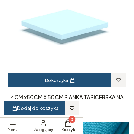
Do koszyka
4CM x50CM X 50CM PIANKA TAPICERSKA NA
KRZESŁA
Dodaj do koszyka
Cena
19,23 zł
Produkty w koszyku: 0. Zobacz 
Bestseller
Menu
Zaloguj się
Koszyk