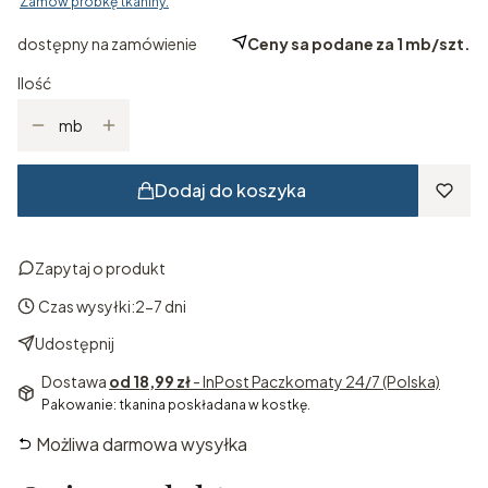
Zamów próbkę tkaniny.
dostępny na zamówienie
Ceny sa podane za 1 mb/szt.
Ilość
mb
Dodaj do koszyka
Zapytaj o produkt
Czas wysyłki:
2-7 dni
Udostępnij
Dostawa
od 18,99 zł
- InPost Paczkomaty 24/7 (Polska)
Pakowanie: tkanina poskładana w kostkę.
Możliwa darmowa wysyłka