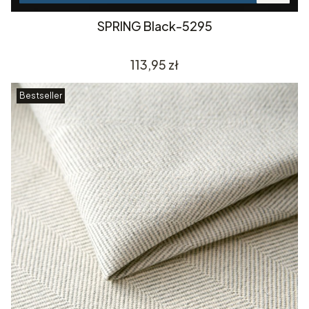
SPRING Black-5295
Cena
113,95 zł
Bestseller