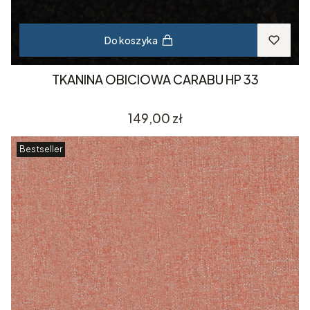
Do koszyka
TKANINA OBICIOWA CARABU HP 33
Cena
149,00 zł
Bestseller