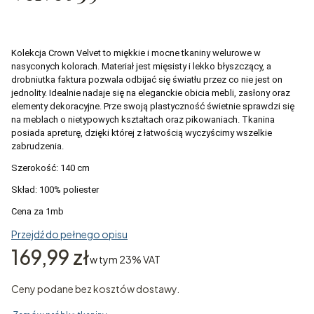
Kolekcja Crown Velvet to miękkie i mocne tkaniny welurowe w
nasyconych kolorach. Materiał jest mięsisty i lekko błyszczący, a
drobniutka faktura pozwala odbijać się światłu przez co nie jest on
jednolity. Idealnie nadaje się na eleganckie obicia mebli, zasłony oraz
elementy dekoracyjne. Prze swoją plastyczność świetnie sprawdzi się
na meblach o nietypowych kształtach oraz pikowaniach. Tkanina
posiada apreturę, dzięki której z łatwością wyczyścimy wszelkie
zabrudzenia.
Szerokość: 140 cm
Skład: 100% poliester
Cena za 1mb
Przejdź do pełnego opisu
Cena
169,99 zł
w tym 23% VAT
w tym
23%
VAT
Ceny podane bez kosztów dostawy.