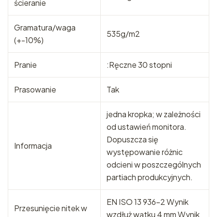
ścieranie
Gramatura/waga
535g/m2
(+-10%)
Pranie
:Ręczne 30 stopni
Prasowanie
Tak
jedna kropka; w zależności
od ustawień monitora.
Dopuszcza się
Informacja
występowanie różnic
odcieni w poszczególnych
partiach produkcyjnych.
EN ISO 13 936-2 Wynik
Przesunięcie nitek w
wzdłuż wątku 4 mm Wynik