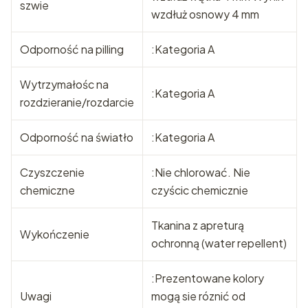
szwie
wzdłuż osnowy 4 mm
Odporność na pilling
:Kategoria A
Wytrzymałośc na
:Kategoria A
rozdzieranie/rozdarcie
Odporność na światło
:Kategoria A
Czyszczenie
:Nie chlorować. Nie
chemiczne
czyścic chemicznie
Tkanina z apreturą
Wykończenie
ochronną (water repellent)
:Prezentowane kolory
Uwagi
mogą sie róznić od