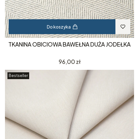
Do koszyka
TKANINA OBICIOWA BAWEŁNA DUŻA JODEŁKA
Cena
96,00 zł
Bestseller