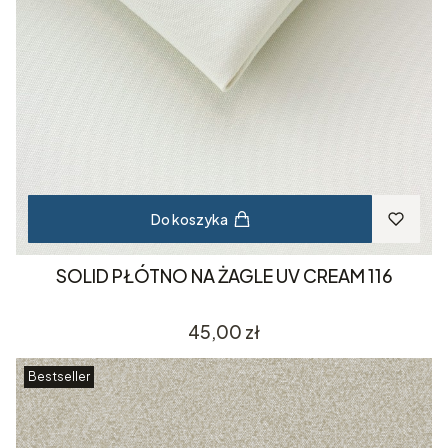
Do koszyka
SOLID PŁÓTNO NA ŻAGLE UV CREAM 116
Cena
45,00 zł
Bestseller