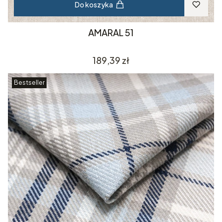
Do koszyka
AMARAL 51
Cena
189,39 zł
Bestseller