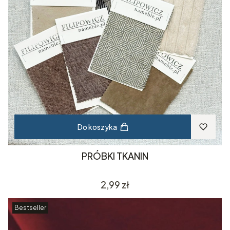
Do koszyka
PRÓBKI TKANIN
Cena
2,99 zł
Bestseller