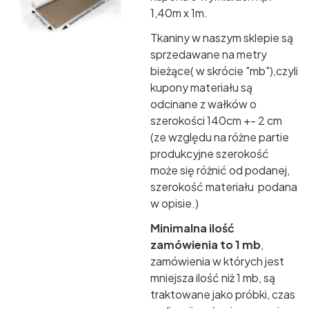
1,40m x 1m.
Tkaniny w naszym sklepie są
sprzedawane na metry
bieżące( w skrócie "mb"),czyli
kupony materiału są
odcinane z wałków o
szerokości 140cm +- 2 cm
(ze względu na różne partie
produkcyjne szerokość
może się różnić od podanej,
szerokość materiału podana
w opisie.)
Minimalna ilość
zamówienia to 1 mb
,
zamówienia w których jest
mniejsza ilość niż 1 mb, są
traktowane jako próbki, czas