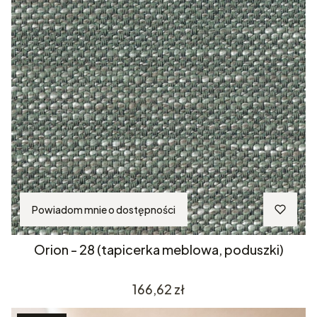
Powiadom mnie o dostępności
Orion - 28 (tapicerka meblowa, poduszki)
Cena
166,62 zł