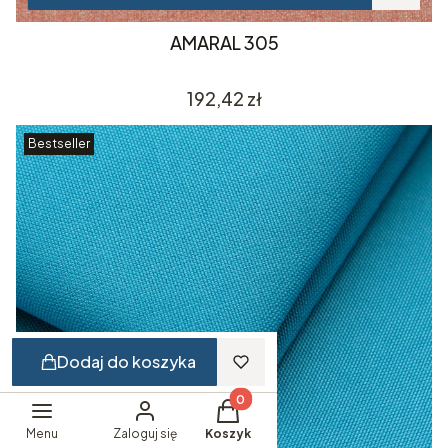
AMARAL 305
Cena
192,42 zł
Bestseller
Dodaj do koszyka
Produkty w koszyku: 0. Zobacz 
Menu
Zaloguj się
Koszyk