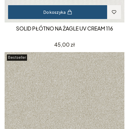
Do koszyka
SOLID PŁÓTNO NA ŻAGLE UV CREAM 116
Cena
45,00 zł
Bestseller