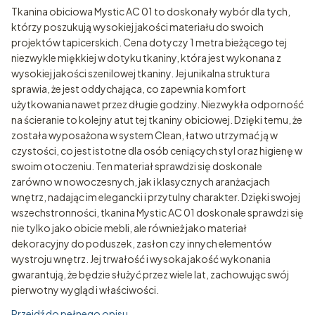
Tkanina obiciowa Mystic AC 01 to doskonały wybór dla tych,
którzy poszukują wysokiej jakości materiału do swoich
projektów tapicerskich. Cena dotyczy 1 metra bieżącego tej
niezwykle miękkiej w dotyku tkaniny, która jest wykonana z
wysokiej jakości szenilowej tkaniny. Jej unikalna struktura
sprawia, że jest oddychająca, co zapewnia komfort
użytkowania nawet przez długie godziny. Niezwykła odporność
na ścieranie to kolejny atut tej tkaniny obiciowej. Dzięki temu, że
została wyposażona w system Clean, łatwo utrzymać ją w
czystości, co jest istotne dla osób ceniących styl oraz higienę w
swoim otoczeniu. Ten materiał sprawdzi się doskonale
zarówno w nowoczesnych, jak i klasycznych aranżacjach
wnętrz, nadając im elegancki i przytulny charakter. Dzięki swojej
wszechstronności, tkanina Mystic AC 01 doskonale sprawdzi się
nie tylko jako obicie mebli, ale również jako materiał
dekoracyjny do poduszek, zasłon czy innych elementów
wystroju wnętrz. Jej trwałość i wysoka jakość wykonania
gwarantują, że będzie służyć przez wiele lat, zachowując swój
pierwotny wygląd i właściwości.
Przejdź do pełnego opisu