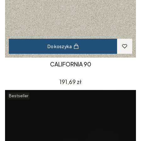
Do koszyka
CALIFORNIA 90
Cena
191,69 zł
Bestseller