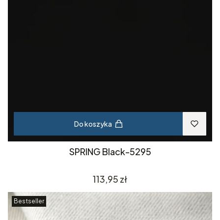
Do koszyka
SPRING Black-5295
Cena
113,95 zł
Bestseller