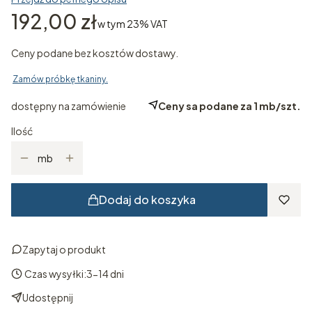
Cena
192,00 zł
w tym 23% VAT
w tym
23%
VAT
Ceny podane bez kosztów dostawy.
Zamów próbkę tkaniny.
dostępny na zamówienie
Ceny sa podane za 1 mb/szt.
Ilość
mb
Dodaj do koszyka
Zapytaj o produkt
Czas wysyłki:
3-14 dni
Udostępnij