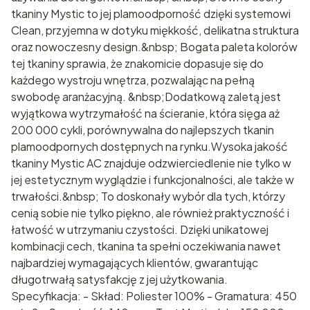
tkaniny Mystic to jej plamoodporność dzięki systemowi
Clean, przyjemna w dotyku miękkość, delikatna struktura
oraz nowoczesny design.&nbsp; Bogata paleta kolorów
tej tkaniny sprawia, że znakomicie dopasuje się do
każdego wystroju wnętrza, pozwalając na pełną
swobodę aranżacyjną. &nbsp;Dodatkową zaletą jest
wyjątkowa wytrzymałość na ścieranie, która sięga aż
200 000 cykli, porównywalna do najlepszych tkanin
plamoodpornych dostępnych na rynku.Wysoka jakość
tkaniny Mystic AC znajduje odzwierciedlenie nie tylko w
jej estetycznym wyglądzie i funkcjonalności, ale także w
trwałości.&nbsp; To doskonały wybór dla tych, którzy
cenią sobie nie tylko piękno, ale również praktyczność i
łatwość w utrzymaniu czystości. Dzięki unikatowej
kombinacji cech, tkanina ta spełni oczekiwania nawet
najbardziej wymagających klientów, gwarantując
długotrwałą satysfakcję z jej użytkowania.
Specyfikacja: - Skład: Poliester 100% - Gramatura: 450