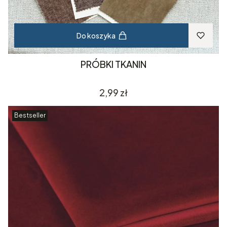
Do koszyka
PRÓBKI TKANIN
Cena
2,99 zł
Bestseller