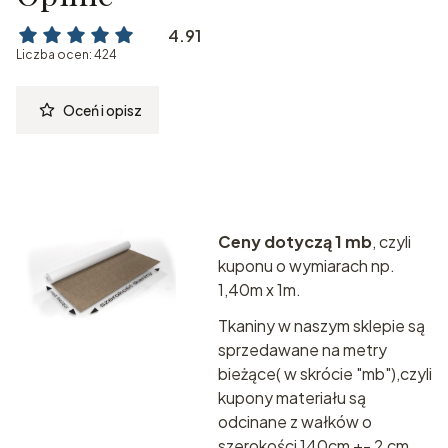
4.91
Liczba ocen: 424
Oceń i opisz
Ceny dotyczą 1 mb
, czyli
kuponu o wymiarach np.
1,40m x 1m.
Tkaniny w naszym sklepie są
sprzedawane na metry
bieżące( w skrócie "mb"),czyli
kupony materiału są
odcinane z wałków o
szerokości 140cm +- 2 cm