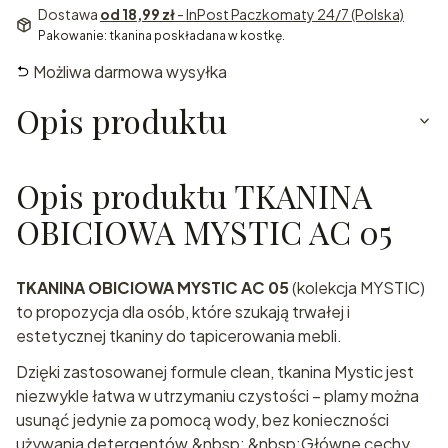
Dostawa
od 18,99 zł
- InPost Paczkomaty 24/7 (Polska)
Pakowanie: tkanina poskładana w kostkę.
Możliwa darmowa wysyłka
Opis produktu
Opis produktu TKANINA
OBICIOWA MYSTIC AC 05
TKANINA OBICIOWA MYSTIC AC 05
(kolekcja MYSTIC)
to propozycja dla osób, które szukają trwałej i
estetycznej tkaniny do tapicerowania mebli.
Dzięki zastosowanej formule clean, tkanina Mystic jest
niezwykle łatwa w utrzymaniu czystości – plamy można
usunąć jedynie za pomocą wody, bez konieczności
używania detergentów.&nbsp; &nbsp;Główne cechy