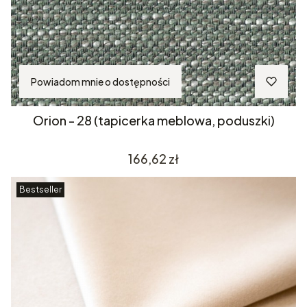
Powiadom mnie o dostępności
Orion - 28 (tapicerka meblowa, poduszki)
Cena
166,62 zł
Bestseller