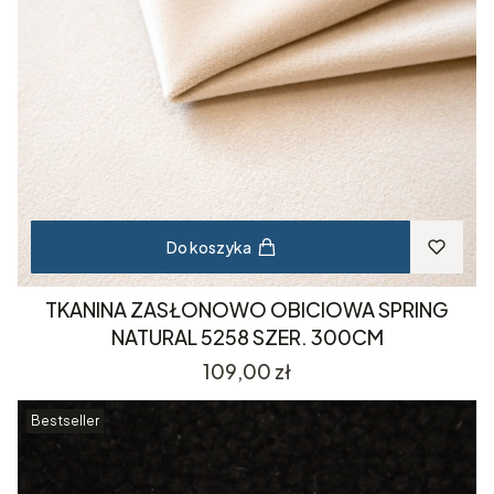
Do koszyka
TKANINA ZASŁONOWO OBICIOWA SPRING
NATURAL 5258 SZER. 300CM
Cena
109,00 zł
Bestseller