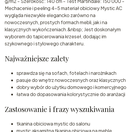
g/m2 - Szerokość: 140 cm - Test Martindale: 150 000 -
Mechacenie i peeling 4-5 materiał obiciowy Mystic AC
wygląda niezwykle elegancko zarówno na
nowoczesnych, prostych formach mebli, jak i na
klasycznych wykończeniach.&nbsp; Jest doskonałym
wyborem do tapicerowania krzeseł, dodając im
szykownego i stylowego charakteru.
Najważniejsze zalety
sprawdza się na sofach, fotelach i narożnikach
pasuje do wnętrz nowoczesnych oraz klasycznych
dobry wybór do użytku domowego i komercyjnego
łatwa do dopasowania kolorystycznie do aranżacji
Zastosowanie i frazy wyszukiwania
tkanina obiciowa mystic do salonu
mystic aksamitna tkanina obiciowa na meble