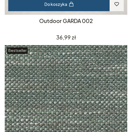
Do koszyka
Outdoor GARDA 002
Cena
36,99 zł
Bestseller