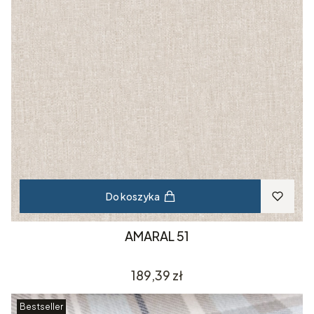
Do koszyka
AMARAL 51
Cena
189,39 zł
Bestseller