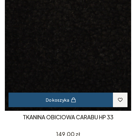
Do koszyka
TKANINA OBICIOWA CARABU HP 33
Cena
149,00 zł