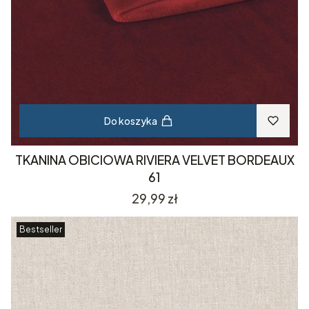
Do koszyka
TKANINA OBICIOWA RIVIERA VELVET BORDEAUX
61
Cena
29,99 zł
Bestseller