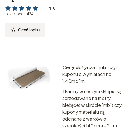
4.91
Liczba ocen: 424
Oceń i opisz
Ceny dotyczą 1 mb
, czyli
kuponu o wymiarach np.
1,40m x 1m.
Tkaniny w naszym sklepie są
sprzedawane na metry
bieżące( w skrócie "mb"),czyli
kupony materiału są
odcinane z wałków o
szerokości 140cm +- 2 cm