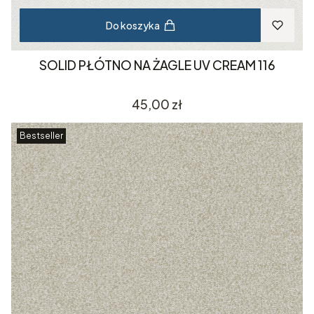
Do koszyka
SOLID PŁÓTNO NA ŻAGLE UV CREAM 116
Cena
45,00 zł
Bestseller