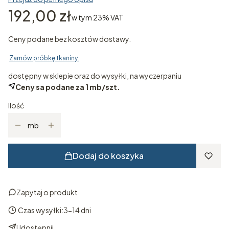
Cena
192,00 zł
w tym 23% VAT
w tym
23%
VAT
Ceny podane bez kosztów dostawy.
Zamów próbkę tkaniny.
dostępny w sklepie oraz do wysyłki, na wyczerpaniu
Ceny sa podane za 1 mb/szt.
Ilość
mb
Dodaj do koszyka
Zapytaj o produkt
Czas wysyłki:
3-14 dni
Udostępnij