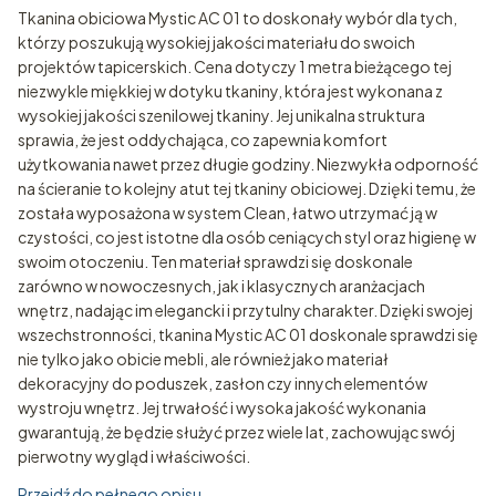
Tkanina obiciowa Mystic AC 01 to doskonały wybór dla tych,
którzy poszukują wysokiej jakości materiału do swoich
projektów tapicerskich. Cena dotyczy 1 metra bieżącego tej
niezwykle miękkiej w dotyku tkaniny, która jest wykonana z
wysokiej jakości szenilowej tkaniny. Jej unikalna struktura
sprawia, że jest oddychająca, co zapewnia komfort
użytkowania nawet przez długie godziny. Niezwykła odporność
na ścieranie to kolejny atut tej tkaniny obiciowej. Dzięki temu, że
została wyposażona w system Clean, łatwo utrzymać ją w
czystości, co jest istotne dla osób ceniących styl oraz higienę w
swoim otoczeniu. Ten materiał sprawdzi się doskonale
zarówno w nowoczesnych, jak i klasycznych aranżacjach
wnętrz, nadając im elegancki i przytulny charakter. Dzięki swojej
wszechstronności, tkanina Mystic AC 01 doskonale sprawdzi się
nie tylko jako obicie mebli, ale również jako materiał
dekoracyjny do poduszek, zasłon czy innych elementów
wystroju wnętrz. Jej trwałość i wysoka jakość wykonania
gwarantują, że będzie służyć przez wiele lat, zachowując swój
pierwotny wygląd i właściwości.
Przejdź do pełnego opisu