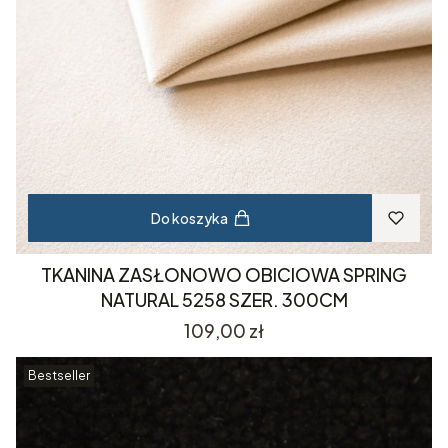
Do koszyka
TKANINA ZASŁONOWO OBICIOWA SPRING
NATURAL 5258 SZER. 300CM
Cena
109,00 zł
Bestseller