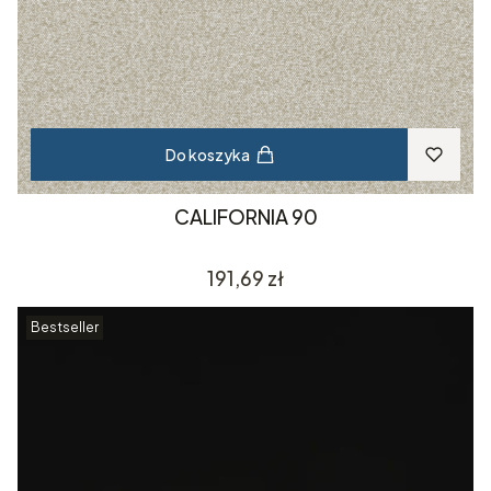
Do koszyka
CALIFORNIA 90
Cena
191,69 zł
Bestseller