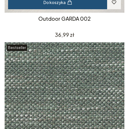
Do koszyka
Outdoor GARDA 002
Cena
36,99 zł
Bestseller