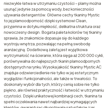
niezwykle łatwa w utrzymaniu czystości – plamy można
usunąć jedynie za pomocą wody, bez konieczności
używania detergentów. Główne cechy tkaniny Mystic
to jej plamoodporność dzięki systemowi Clean,
przyjemna w dotyku miękkość, delikatna struktura oraz
nowoczesny design. Bogata paleta kolorów tej tkaniny
sprawia, że znakomicie dopasuje się do każdego
wystroju wnętrza, pozwalając na pełną swobodę
aranżacyjną. Dodatkową zaletą jest wyjątkowa
wytrzymałość na ścieranie, która sięga aż 200 000 cykli,
porównywalna do najlepszych tkanin plamoodpornych
dostępnych na rynku.Wysoka jakość tkaniny Mystic AC
znajduje odzwierciedlenie nie tylko w jej estetycznym
wyglądzie i funkcjonalności, ale także w trwałości. To
doskonały wybór dla tych, którzy cenią sobie nie tylko
piękno, ale również praktyczność i łatwość w utrzymaniu
czystości. Dzięki unikatowej kombinacji cech, tkanina ta
spełni oczekiwania nawet najbardziej wymagających
klientów, gwarantując długotrwałą satysfakcję z jej