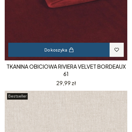
Do koszyka
TKANINA OBICIOWA RIVIERA VELVET BORDEAUX
61
Cena
29,99 zł
Bestseller