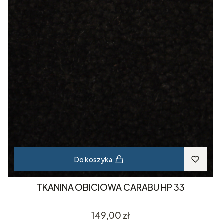
Do koszyka
TKANINA OBICIOWA CARABU HP 33
Cena
149,00 zł