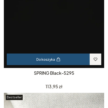
Do koszyka
SPRING Black-5295
Cena
113,95 zł
Bestseller