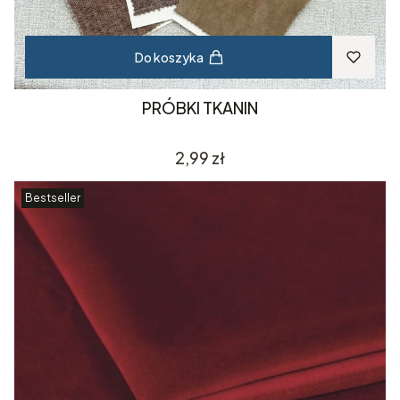
Do koszyka
PRÓBKI TKANIN
Cena
2,99 zł
Bestseller