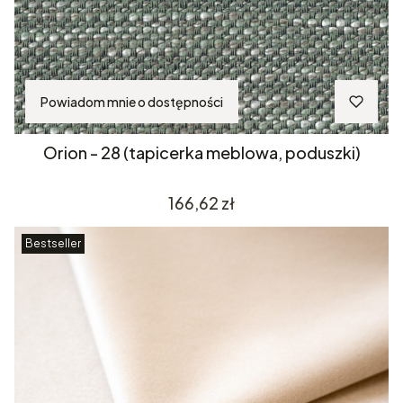
Powiadom mnie o dostępności
Orion - 28 (tapicerka meblowa, poduszki)
Cena
166,62 zł
Bestseller