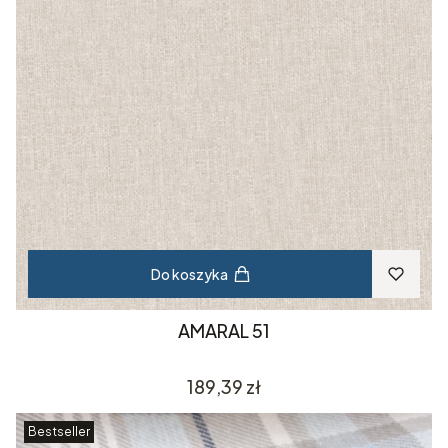
Do koszyka
AMARAL 51
Cena
189,39 zł
Bestseller