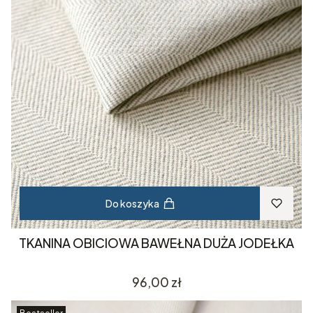
Do koszyka
TKANINA OBICIOWA BAWEŁNA DUŻA JODEŁKA
Cena
96,00 zł