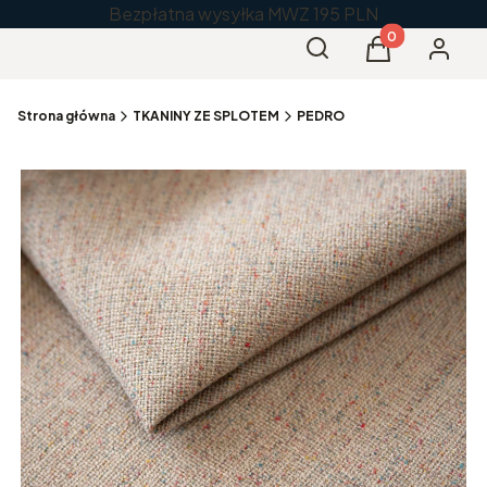
Bezpłatna wysyłka MWZ 195 PLN
Produkty w kos
Otwórz wyszukiwarkę
Szukaj
Koszyk
Zaloguj 
Strona główna
TKANINY ZE SPLOTEM
PEDRO