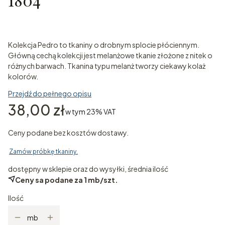
Kolekcja Pedro to tkaniny o drobnym splocie płóciennym.
Główną cechą kolekcji jest melanżowe tkanie złożone z nitek o
różnych barwach. Tkanina typu melanż tworzy ciekawy kolaż
kolorów.
Przejdź do pełnego opisu
Cena
38,00 zł
w tym 23% VAT
w tym
23%
VAT
Ceny podane bez kosztów dostawy.
Zamów próbkę tkaniny.
dostępny w sklepie oraz do wysyłki, średnia ilość
Ceny sa podane za 1 mb/szt.
Ilość
mb