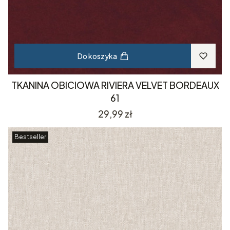
Do koszyka
TKANINA OBICIOWA RIVIERA VELVET BORDEAUX
61
Cena
29,99 zł
Bestseller