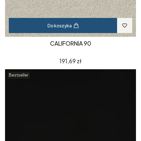
Do koszyka
CALIFORNIA 90
Cena
191,69 zł
Bestseller