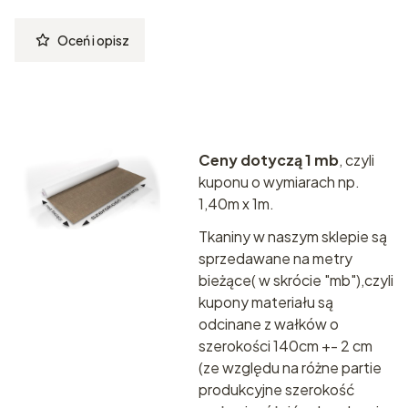
Oceń i opisz
Ceny dotyczą 1 mb
, czyli
kuponu o wymiarach np.
1,40m x 1m.
Tkaniny w naszym sklepie są
sprzedawane na metry
bieżące( w skrócie "mb"),czyli
kupony materiału są
odcinane z wałków o
szerokości 140cm +- 2 cm
(ze względu na różne partie
produkcyjne szerokość