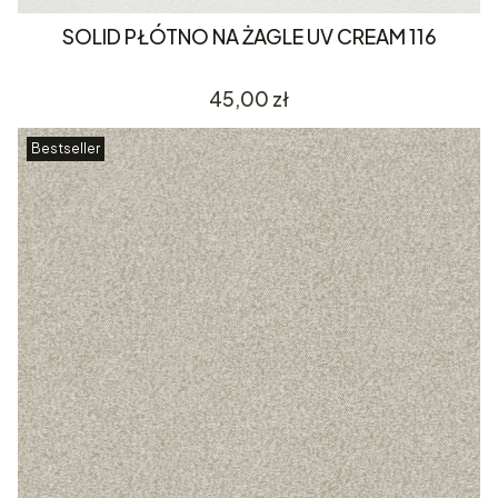
SOLID PŁÓTNO NA ŻAGLE UV CREAM 116
Cena
45,00 zł
Bestseller