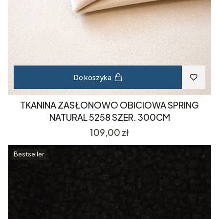
Do koszyka
TKANINA ZASŁONOWO OBICIOWA SPRING
NATURAL 5258 SZER. 300CM
Cena
109,00 zł
Bestseller