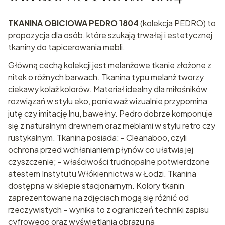
TKANINA OBICIOWA PEDRO 1804
(kolekcja PEDRO) to
propozycja dla osób, które szukają trwałej i estetycznej
tkaniny do tapicerowania mebli.
Główną cechą kolekcji jest melanżowe tkanie złożone z
nitek o różnych barwach. Tkanina typu melanż tworzy
ciekawy kolaż kolorów. Materiał idealny dla miłośników
rozwiązań w stylu eko, ponieważ wizualnie przypomina
jutę czy imitację lnu, bawełny. Pedro dobrze komponuje
się z naturalnym drewnem oraz meblami w stylu retro czy
rustykalnym. Tkanina posiada: - Cleanaboo, czyli
ochrona przed wchłanianiem płynów co ułatwia jej
czyszczenie; - właściwości trudnopalne potwierdzone
atestem Instytutu Włókiennictwa w Łodzi. Tkanina
dostępna w sklepie stacjonarnym. Kolory tkanin
zaprezentowane na zdjęciach mogą się różnić od
rzeczywistych – wynika to z ograniczeń techniki zapisu
cyfrowego oraz wyświetlania obrazu na