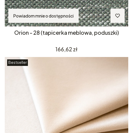
Powiadom mnie o dostępności
Orion - 28 (tapicerka meblowa, poduszki)
Cena
166,62 zł
Bestseller