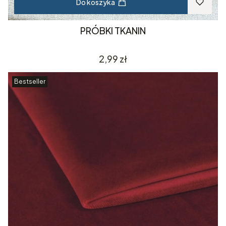
Do koszyka
PRÓBKI TKANIN
Cena
2,99 zł
Bestseller