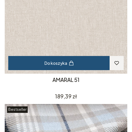
Do koszyka
AMARAL 51
Cena
189,39 zł
Bestseller