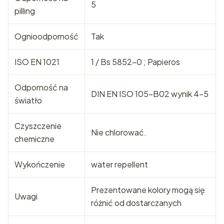
5
pilling
Ognioodporność
Tak
ISO EN 1021
1 / Bs 5852-0 ; Papieros
Odporność na
DIN EN ISO 105-B02 wynik 4-5
światło
Czyszczenie
Nie chlorować.
chemiczne
Wykończenie
water repellent
Prezentowane kolory mogą się
Uwagi
różnić od dostarczanych