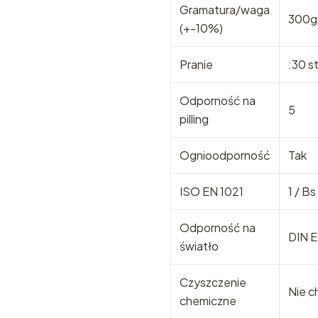
Gramatura/waga
300g
(+-10%)
Pranie
:30 s
Odporność na
5
pilling
Ognioodporność
Tak
ISO EN 1021
1 / B
Odporność na
DIN E
światło
Czyszczenie
Nie c
chemiczne