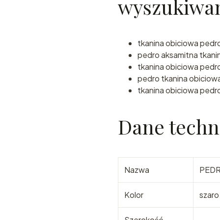
wyszukiwa
tkanina obiciowa pedr
pedro aksamitna tkani
tkanina obiciowa pedro
pedro tkanina obiciowa
tkanina obiciowa pedro
Dane techn
Nazwa
PED
Kolor
szaro
Szerokość