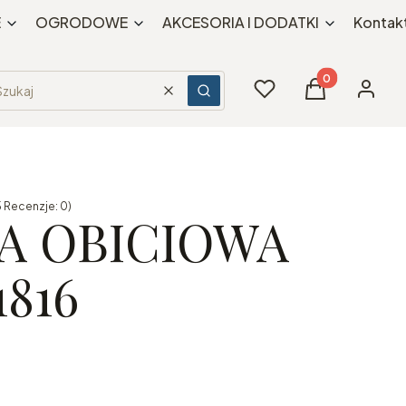
E
OGRODOWE
AKCESORIA I DODATKI
Kontak
Produkty w kos
Ulubione
Koszyk
Zaloguj 
Wyczyść
Szukaj
 Recenzje: 0)
A OBICIOWA
816