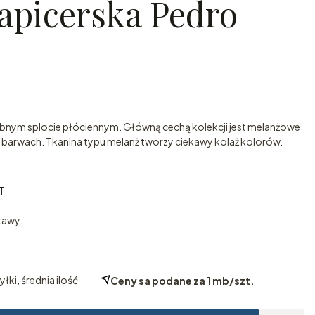
apicerska Pedro
obnym splocie płóciennym. Główną cechą kolekcji jest melanżowe
h barwach. Tkanina typu melanż tworzy ciekawy kolaż kolorów.
T
T
tawy.
łki, średnia ilość
Ceny sa podane za 1 mb/szt.