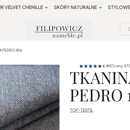
Bezpłatna wysyłka MWZ 195 PLN
R VELVET CHENILLE
SKÓRY NATURALNE
STYLOW
 PEDRO 1816
4.91
(Oceny: 475
TKANIN
PEDRO 1
TOP-TEXTIL