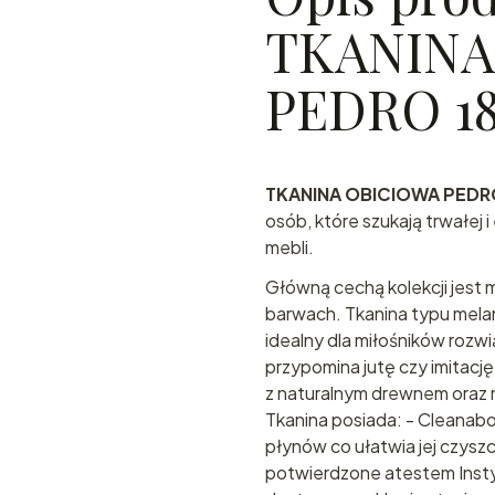
TKANINA
PEDRO 18
TKANINA OBICIOWA PEDRO
osób, które szukają trwałej 
mebli.
Główną cechą kolekcji jest 
barwach. Tkanina typu melan
idealny dla miłośników rozwi
przypomina jutę czy imitacj
z naturalnym drewnem oraz m
Tkanina posiada: - Cleanabo
płynów co ułatwia jej czysz
potwierdzone atestem Insty