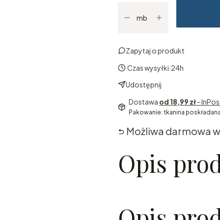
mb
Zapytaj o produkt
Czas wysyłki:
24h
Udostępnij
Dostawa
od 18,99 zł
- InPo
Pakowanie: tkanina poskładana
Możliwa darmowa w
Opis pro
Opis pro