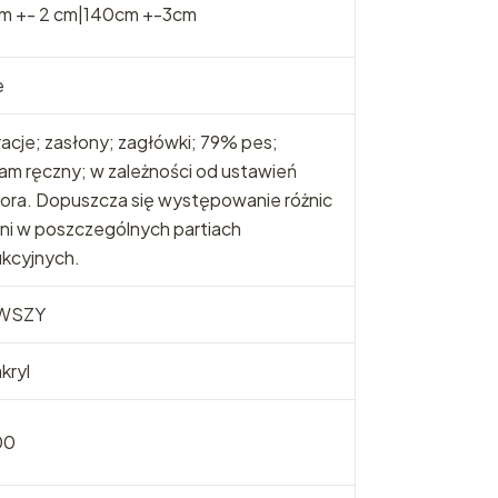
cm +- 2 cm|140cm +-3cm
e
acje; zasłony; zagłówki; 79% pes;
am ręczny; w zależności od ustawień
ora. Dopuszcza się występowanie różnic
ni w poszczególnych partiach
kcyjnych.
WSZY
kryl
00