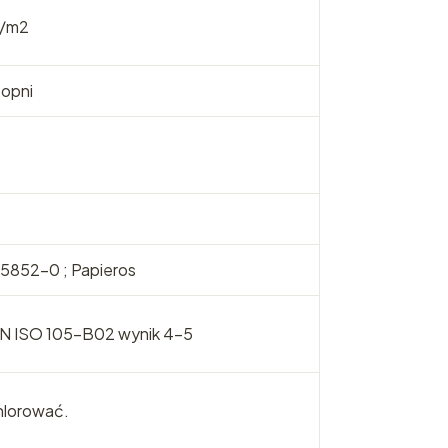
/m2
topni
s 5852-0 ; Papieros
N ISO 105-B02 wynik 4-5
hlorować.