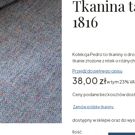
Tkanina t
1816
Kolekcja Pedro to tkaniny o dr
tkanie złożone z nitek o różnyc
Przejdź do pełnego opisu
Cena
38,00 zł
w tym 23% VA
w tym
23%
VA
Ceny podane bez kosztów dos
Zamów próbkę tkaniny.
dostępny w sklepie oraz do wysy
Ilość