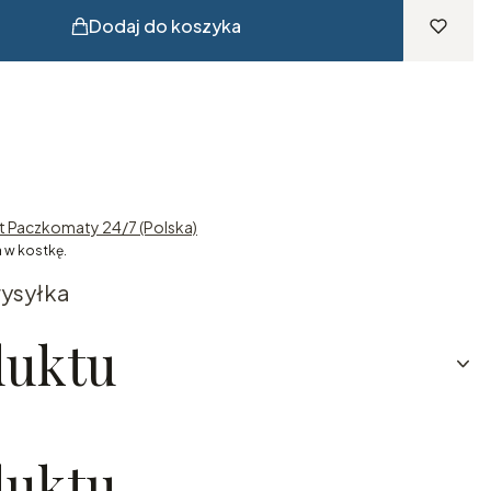
Dodaj do koszyka
st Paczkomaty 24/7 (Polska)
 w kostkę.
ysyłka
duktu
duktu