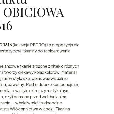
 OBICIOWA
16
 1816
(kolekcja PEDRO) to propozycja dla
i estetycznej tkaniny do tapicerowania
melanżowe tkanie złożone z nitek o różnych
ż tworzy ciekawy kolaż kolorów. Materiał
ązań w stylu eko, ponieważ wizualnie
ę lnu, bawełny. Pedro dobrze komponuje się
eblami w stylu retro czy rustykalnym.
o, czyli ochrona przed wchłanianiem
czenie; - właściwości trudnopalne
tutu Włókiennictwa w Łodzi. Tkanina