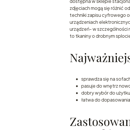
dostępna w sklepie stacjon
zdjęciach mogą się różnić o
techniki zapisu cyfrowego 
urządzeniach elektroniczny
urządzeń- w szczególności mo
to tkaniny o drobnym sploci
Najważniejs
sprawdza się na sofach
pasuje do wnętrz now
dobry wybór do użytk
łatwa do dopasowania 
Zastosowani