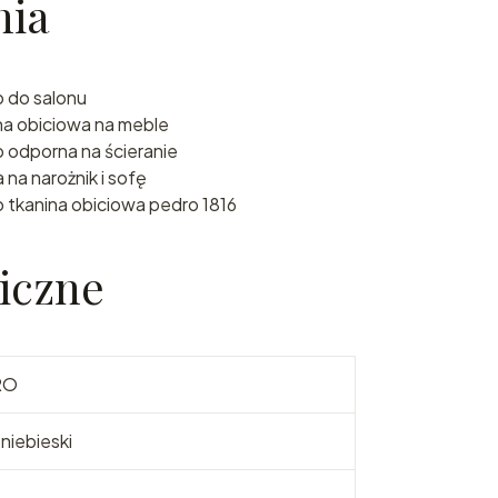
nia
o do salonu
na obiciowa na meble
 odporna na ścieranie
 na narożnik i sofę
 tkanina obiciowa pedro 1816
iczne
RO
 niebieski