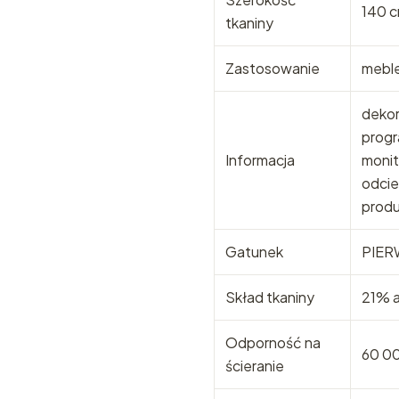
140 
tkaniny
Zastosowanie
mebl
dekor
progr
Informacja
monit
odcie
produ
Gatunek
PIER
Skład tkaniny
21% a
Odporność na
60 0
ścieranie