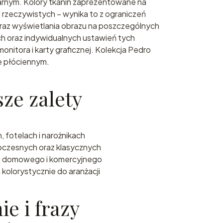
arnym. Kolory tkanin zaprezentowane na
d rzeczywistych – wynika to z ograniczeń
oraz wyświetlania obrazu na poszczególnych
ch oraz indywidualnych ustawień tych
nitora i karty graficznej. Kolekcja Pedro
e płóciennym.
ze zalety
, fotelach i narożnikach
oczesnych oraz klasycznych
u domowego i komercyjnego
kolorystycznie do aranżacji
e i frazy