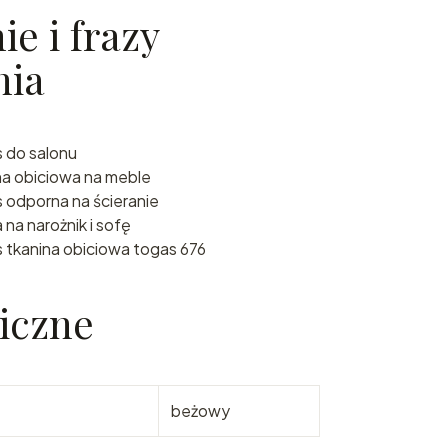
e i frazy
nia
s do salonu
na obiciowa na meble
 odporna na ścieranie
na narożnik i sofę
 tkanina obiciowa togas 676
iczne
beżowy