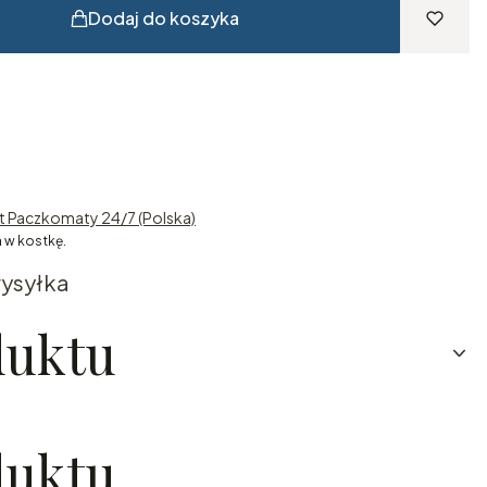
Dodaj do koszyka
st Paczkomaty 24/7 (Polska)
 w kostkę.
ysyłka
duktu
duktu