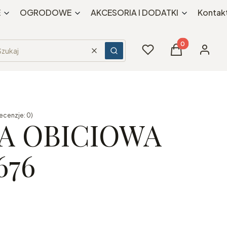
E
OGRODOWE
AKCESORIA I DODATKI
Kontak
Produkty w kos
Ulubione
Koszyk
Zaloguj 
Wyczyść
Szukaj
ecenzje: 0)
A OBICIOWA
676