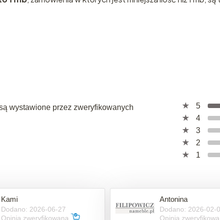
5
a, są wystawione przez zweryfikowanych
4
3
2
1
Kami
Antonina
Dodano: 2026-06-27
Dodano: 2026-02-
Opinia zweryfikowana
Opinia zweryfikow