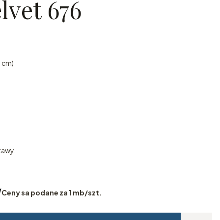
lvet 676
2 cm)
tawy.
Ceny sa podane za 1 mb/szt.