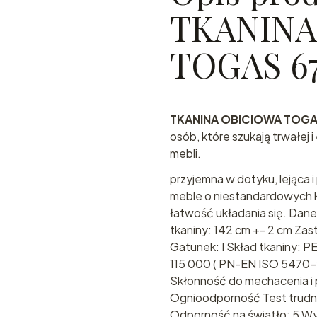
TKANINA
TOGAS 6
TKANINA OBICIOWA TOGA
osób, które szukają trwałej 
mebli.
przyjemna w dotyku, lejąca i
meble o niestandardowych k
łatwość układania się. Dan
tkaniny: 142 cm +- 2 cm Za
Gatunek: I Skład tkaniny: P
115 000 ( PN-EN ISO 5470
Skłonność do mechacenia i p
Ognioodporność Test trudno
Odporność na światło: 5 W