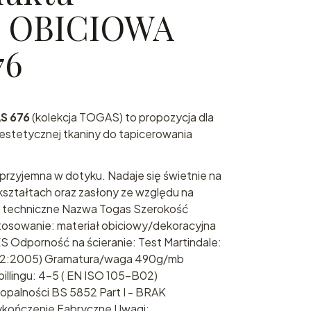
 OBICIOWA
76
S 676
(kolekcja TOGAS) to propozycja dla
i estetycznej tkaniny do tapicerowania
 przyjemna w dotyku. Nadaje się świetnie na
ształtach oraz zasłony ze względu na
e techniczne Nazwa Togas Szerokość
stosowanie: materiał obiciowy/dekoracyjna
ES Odporność na ścieranie: Test Martindale:
-2:2005) Gramatura/waga 490g/mb
illingu: 4-5 ( EN ISO 105-B02)
palności BS 5852 Part I - BRAK
ykończenie Fabryczne Uwagi: