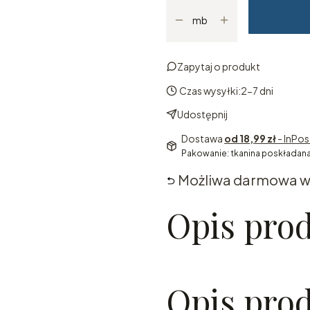
mb
Zapytaj o produkt
Czas wysyłki:
2-7 dni
Udostępnij
Dostawa
od 18,99 zł
- InPo
Pakowanie: tkanina poskładana
Możliwa darmowa w
Opis pro
Opis pro