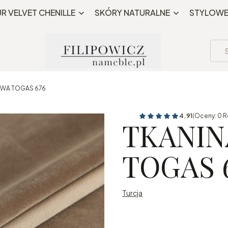
Bezpłatna wysyłka MWZ 195 PLN
R VELVET CHENILLE
SKÓRY NATURALNE
STYLOW
OWA TOGAS 676
4.91
(Oceny: 0 R
TKANIN
TOGAS 
Turcja