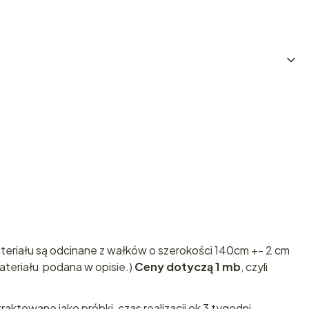
ateriału są odcinane z wałków o szerokości 140cm +- 2 cm
ateriału podana w opisie.)
Ceny dotyczą 1 mb
, czyli
traktowane jako próbki, czas realizacji ok 3 tygodni.