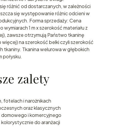
ię różnić od dostarczanych, w zależności
szcza się występowanie różnic odcieni w
odukcyjnych. Forma sprzedaży: Cena
 o wymiarach 1 m x szerokość materiału z
cej), zawsze otrzymują Państwo tkaninę
 więcej) na szerokość belki czyli szerokość
 tkaniny. Tkanina welurowa w głębokich
m połysku.
ze zalety
, fotelach i narożnikach
oczesnych oraz klasycznych
u domowego i komercyjnego
kolorystycznie do aranżacji