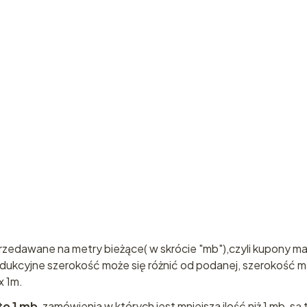
rzedawane na metry bieżące( w skrócie "mb"),czyli kupony m
odukcyjne szerokość może się różnić od podanej, szerokość m
x 1m.
to 1 mb
, zamówienia w których jest mniejsza ilość niż 1 mb, są 