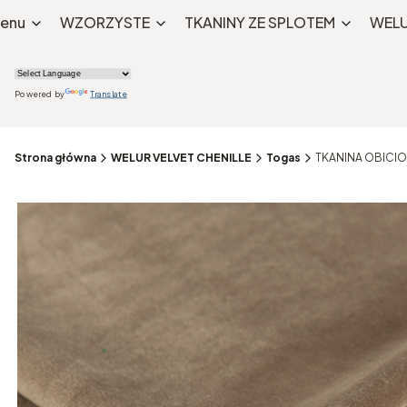
enu
WZORZYSTE
TKANINY ZE SPLOTEM
WELU
Powered by
Translate
Strona główna
WELUR VELVET CHENILLE
Togas
TKANINA OBICI