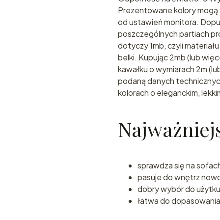
Prezentowane kolory mogą s
od ustawień monitora. Dopu
poszczególnych partiach pr
dotyczy 1mb, czyli materiału
belki. Kupując 2mb (lub wię
kawałku o wymiarach 2m (lub
podaną danych technicznych
kolorach o eleganckim, lekki
Najważniejs
sprawdza się na sofach
pasuje do wnętrz now
dobry wybór do użytk
łatwa do dopasowania 