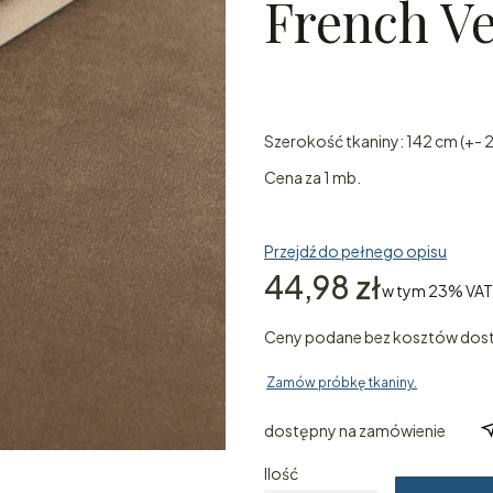
French Ve
Szerokość tkaniny: 142 cm (+- 
Cena za 1 mb.
Przejdź do pełnego opisu
Cena
44,98 zł
w tym 23% VAT
w tym
23%
VAT
Ceny podane bez kosztów dos
Zamów próbkę tkaniny.
dostępny na zamówienie
Ilość