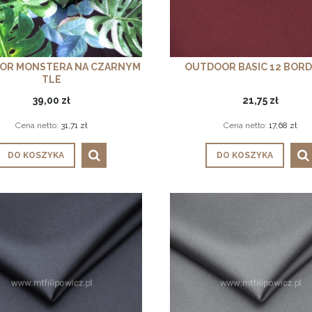
OR MONSTERA NA CZARNYM
OUTDOOR BASIC 12 BOR
TLE
39,00 zł
21,75 zł
Cena netto:
31,71 zł
Cena netto:
17,68 zł
DO KOSZYKA
DO KOSZYKA