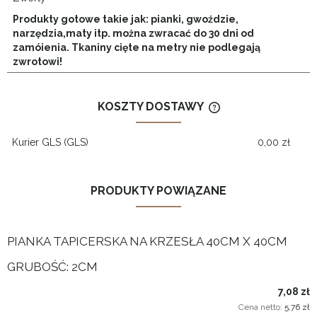
Produkty gotowe takie jak: pianki, gwoździe,
narzędzia,maty itp. można zwracać do 30 dni od
zamóienia. Tkaniny cięte na metry nie podlegają
zwrotowi!
KOSZTY DOSTAWY
CENA NIE ZAWIERA
KOSZTÓW PŁATNOŚ
Kurier GLS
(GLS)
0,00 zł
PRODUKTY POWIĄZANE
PIANKA TAPICERSKA NA KRZESŁA 40CM X 40CM
GRUBOŚĆ: 2CM
7,08 zł
Cena netto:
5,76 zł