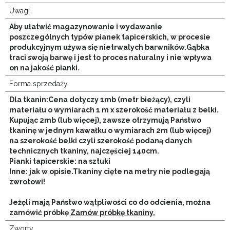
Uwagi
Aby ułatwić magazynowanie i wydawanie
poszczególnych typów pianek tapicerskich, w procesie
produkcyjnym używa się nietrwalych barwników.Gąbka
traci swoją barwę i jest to proces naturalny i nie wpływa
on na jakość pianki.
Forma sprzedaży
Dla tkanin:Cena dotyczy 1mb (metr bieżący), czyli
materiału o wymiarach 1 m x szerokość materiału z belki.
Kupując 2mb (lub więcej), zawsze otrzymują Państwo
tkaninę w jednym kawałku o wymiarach 2m (lub więcej)
na szerokość belki czyli szerokość podaną danych
technicznych tkaniny, najczęściej 140cm.
Pianki tapicerskie: na sztuki
Inne: jak w opisie.
Tkaniny cięte na metry nie podlegają
zwrotowi!
Jeżęli mają Państwo wątpliwości co do odcienia, można
zamówić próbkę
Zamów próbkę tkaniny.
Zworty