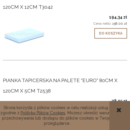
120CM X 12CM T3042
194,34 zł
Cena netto:
158,00 zł
DO KOSZYKA
PIANKA TAPICERSKA NA PALETE "EURO" 80CM X
120CM X 5CM T2538
78,95 zł
Cena netto:
64,19 zł
Strona korzysta z plików cookies w celu realizacji usług i
zgodnie z
Polityką Plików Cookies
. Możesz określić warunki
POWIADOM O DOSTĘPNOŚCI
przechowywania lub dostępu do plików cookies w Twojej
przeglądarce.