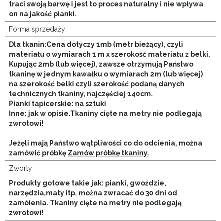
traci swoją barwę i jest to proces naturalny i nie wpływa
on na jakość pianki.
Forma sprzedaży
Dla tkanin:Cena dotyczy 1mb (metr bieżący), czyli
materiału o wymiarach 1 m x szerokość materiału z belki.
Kupując 2mb (lub więcej), zawsze otrzymują Państwo
tkaninę w jednym kawałku o wymiarach 2m (lub więcej)
na szerokość belki czyli szerokość podaną danych
technicznych tkaniny, najczęściej 140cm.
Pianki tapicerskie: na sztuki
Inne: jak w opisie.
Tkaniny cięte na metry nie podlegają
zwrotowi!
Jeżęli mają Państwo wątpliwości co do odcienia, można
zamówić próbkę
Zamów próbkę tkaniny.
Zworty
Produkty gotowe takie jak: pianki, gwoździe,
narzędzia,maty itp. można zwracać do 30 dni od
zamóienia. Tkaniny cięte na metry nie podlegają
zwrotowi!