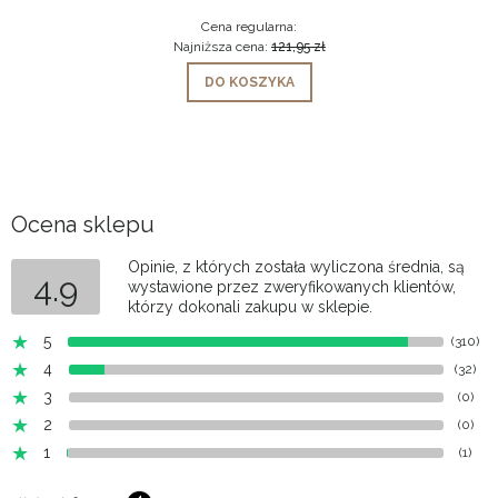
Cena regularna:
Najniższa cena:
121,95 zł
DO KOSZYKA
Ocena sklepu
Opinie, z których została wyliczona średnia, są
4.9
wystawione przez zweryfikowanych klientów,
którzy dokonali zakupu w sklepie.
5
(310)
4
(32)
3
(0)
2
(0)
1
(1)