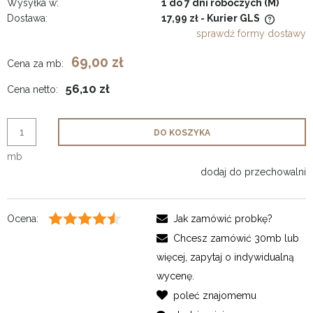
Wysyłka w:
1 do 7 dni roboczych (M)
Dostawa:
17,99 zł
- Kurier GLS
Cena nie zawiera ewentualnych kosztów płatności
sprawdź formy dostawy
69,00 zł
Cena za mb:
56,10 zł
Cena netto:
DO KOSZYKA
mb
dodaj do przechowalni
Ocena:
Jak zamówić probkę?
Chcesz zamówić 30mb lub
więcej, zapytaj o indywidualną
wycenę.
poleć znajomemu