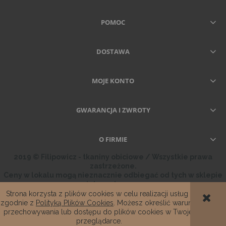
POMOC
DOSTAWA
MOJE KONTO
GWARANCJA I ZWROTY
O FIRMIE
2019 © Filipowicz - tkaniny obiciowe / Wszystkie prawa
zastrzeżone.
Ceny w lokalu mogą nieznacznie odbiegać od tych w sklepie
internetowym.
Strona korzysta z plików cookies w celu realizacji usług i
zgodnie z
Polityką Plików Cookies
. Możesz określić warunki
POKAŻ PEŁNĄ WERSJĘ STRONY
przechowywania lub dostępu do plików cookies w Twojej
przeglądarce.
Sklep internetowy Shoper.pl