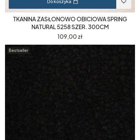
Do koszyka
TKANINA ZASŁONOWO OBICIOWA SPRING
NATURAL 5258 SZER. 300CM
Cena
109,00 zł
Bestseller