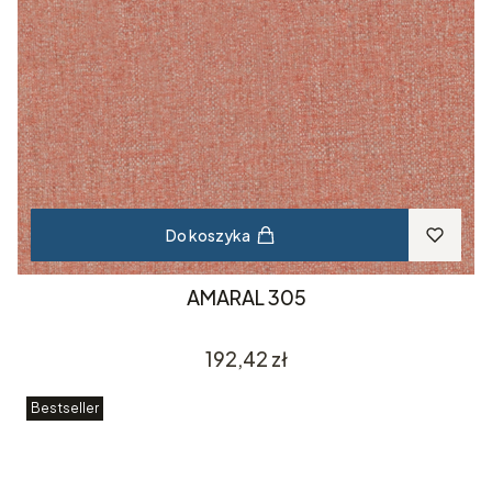
Do koszyka
AMARAL 305
Cena
192,42 zł
Bestseller