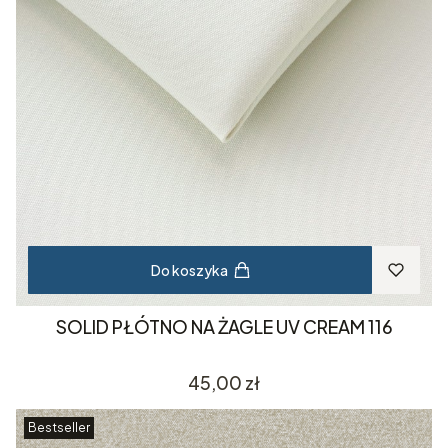
Do koszyka
SOLID PŁÓTNO NA ŻAGLE UV CREAM 116
Cena
45,00 zł
Bestseller