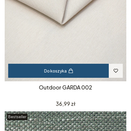
Do koszyka
Outdoor GARDA 002
Cena
36,99 zł
Bestseller