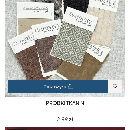
Do koszyka
PRÓBKI TKANIN
Cena
2,99 zł