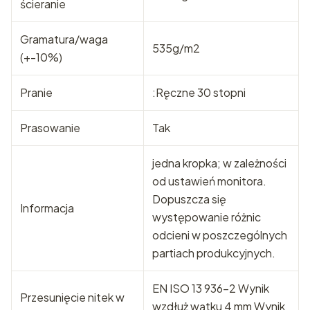
ścieranie
Gramatura/waga
535g/m2
(+-10%)
Pranie
:Ręczne 30 stopni
Prasowanie
Tak
jedna kropka; w zależności
od ustawień monitora.
Dopuszcza się
Informacja
występowanie różnic
odcieni w poszczególnych
partiach produkcyjnych.
EN ISO 13 936-2 Wynik
Przesunięcie nitek w
wzdłuż wątku 4 mm Wynik