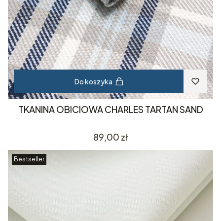
Do koszyka
TKANINA OBICIOWA CHARLES TARTAN SAND
Cena
89,00 zł
Bestseller