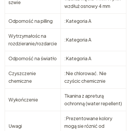
szwie
wzdłuż osnowy 4 mm
Odporność na pilling
:Kategoria A
Wytrzymałośc na
:Kategoria A
rozdzieranie/rozdarcie
Odporność na światło
:Kategoria A
Czyszczenie
:Nie chlorować. Nie
chemiczne
czyścic chemicznie
Tkanina z apreturą
Wykończenie
ochronną (water repellent)
:Prezentowane kolory
Uwagi
mogą sie róznić od