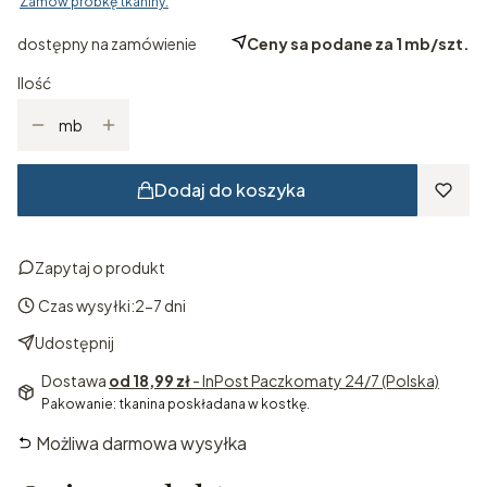
Zamów próbkę tkaniny.
dostępny na zamówienie
Ceny sa podane za 1 mb/szt.
Ilość
mb
Dodaj do koszyka
Zapytaj o produkt
Czas wysyłki:
2-7 dni
Udostępnij
Dostawa
od 18,99 zł
- InPost Paczkomaty 24/7 (Polska)
Pakowanie: tkanina poskładana w kostkę.
Możliwa darmowa wysyłka