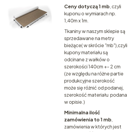
Ceny dotyczą 1 mb
, czyli
kuponu o wymiarach np.
1,40m x 1m.
Tkaniny w naszym sklepie są
sprzedawane na metry
bieżące( w skrócie "mb"),czyli
kupony materiału są
odcinane z wałków o
szerokości 140cm +- 2 cm
(ze względu na różne partie
produkcyjne szerokość
może się różnić od podanej,
szerokość materiału podana
w opisie.)
Minimalna ilość
zamówienia to 1 mb
,
zamówienia w których jest