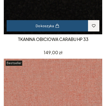
Do koszyka
TKANINA OBICIOWA CARABU HP 33
Cena
149,00 zł
Bestseller