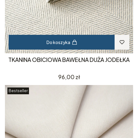
Do koszyka
TKANINA OBICIOWA BAWEŁNA DUŻA JODEŁKA
Cena
96,00 zł
Bestseller