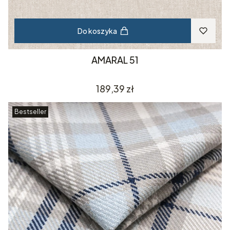
Do koszyka
AMARAL 51
Cena
189,39 zł
Bestseller