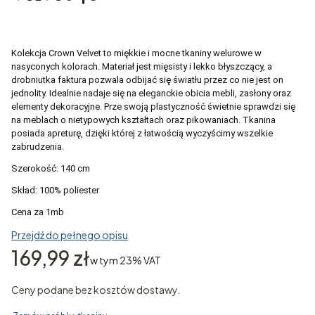
Kolekcja Crown Velvet to miękkie i mocne tkaniny welurowe w
nasyconych kolorach. Materiał jest mięsisty i lekko błyszczący, a
drobniutka faktura pozwala odbijać się światłu przez co nie jest on
jednolity. Idealnie nadaje się na eleganckie obicia mebli, zasłony oraz
elementy dekoracyjne. Prze swoją plastyczność świetnie sprawdzi się
na meblach o nietypowych kształtach oraz pikowaniach. Tkanina
posiada apreturę, dzięki której z łatwością wyczyścimy wszelkie
zabrudzenia.
Szerokość: 140 cm
Skład: 100% poliester
Cena za 1mb
Przejdź do pełnego opisu
Cena
169,99 zł
w tym 23% VAT
w tym
23%
VAT
Ceny podane bez kosztów dostawy.