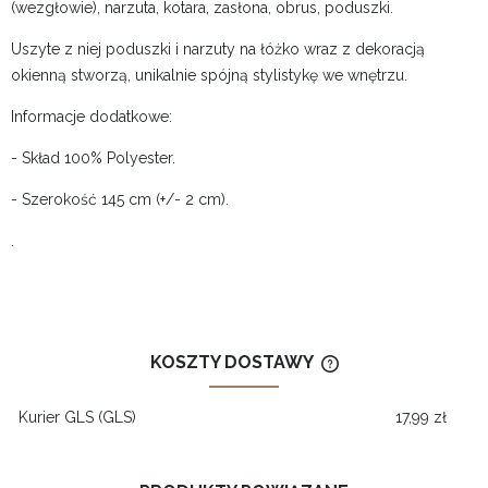
(wezgłowie), narzuta, kotara, zasłona, obrus, poduszki.
Uszyte z niej poduszki i narzuty na łóżko wraz z dekoracją
okienną stworzą, unikalnie spójną stylistykę we wnętrzu.
Informacje dodatkowe:
- Skład 100% Polyester.
- Szerokość 145 cm (+/- 2 cm).
.
KOSZTY DOSTAWY
CENA NIE ZAWIERA
KOSZTÓW PŁATNOŚ
Kurier GLS
(GLS)
17,99 zł