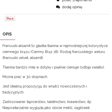
poleć znajomemu
dodaj opinię
OPIS
Francuski aksamit to gładka tkanina w najmodniejszej kolorystyce
ciemnego brązu (Ciemny Brąz 18). Rodzaj francuskiego weluru
(francuski velvet, aksamit).
Tkanina bardzo miła w dotyku i pięknie cieniuje (odbija światło).
Można prać w 30 stopniach.
Jest idealną propozycją do wnętrz nowoczesnych i
tradycyjnych.
Zastosowanie: tapicerstwo, kaletnictwo, krawiectwo, itp.
Niepowtarzalnie wygląda jako obicie mebli, zagłówek