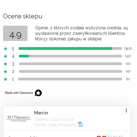
Ocena sklepu
Opinie, z których została wyliczona średnia, są
4.9
wystawione przez zweryfikowanych klientów,
którzy dokonali zakupu w sklepie.
5
(310)
4
(32)
3
(0)
2
(0)
1
(1)
Marcin
Dodano: 2020-03-28
Opinia zweryfikowana