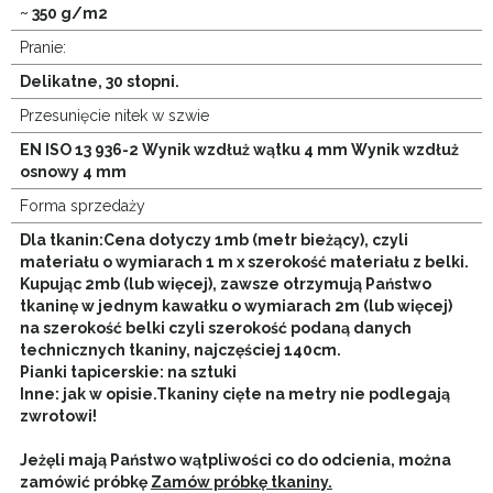
~ 350 g/m2
Pranie:
Delikatne, 30 stopni.
Przesunięcie nitek w szwie
EN ISO 13 936-2 Wynik wzdłuż wątku 4 mm Wynik wzdłuż
osnowy 4 mm
Forma sprzedaży
Dla tkanin:Cena dotyczy 1mb (metr bieżący), czyli
materiału o wymiarach 1 m x szerokość materiału z belki.
Kupując 2mb (lub więcej), zawsze otrzymują Państwo
tkaninę w jednym kawałku o wymiarach 2m (lub więcej)
na szerokość belki czyli szerokość podaną danych
technicznych tkaniny, najczęściej 140cm.
Pianki tapicerskie: na sztuki
Inne: jak w opisie.
Tkaniny cięte na metry nie podlegają
zwrotowi!
Jeżęli mają Państwo wątpliwości co do odcienia, można
zamówić próbkę
Zamów próbkę tkaniny.