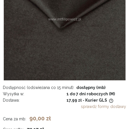
Dostępność (odświeżana co 15 minut):
dostępny (mb)
Wysyłka w:
1 do 7 dni roboczych (M)
Dostawa:
17,99 zł
- Kurier GLS
Cena nie zawiera ewentualnych kosztów płatności
sprawdź formy dostawy
90,00 zł
Cena za mb: