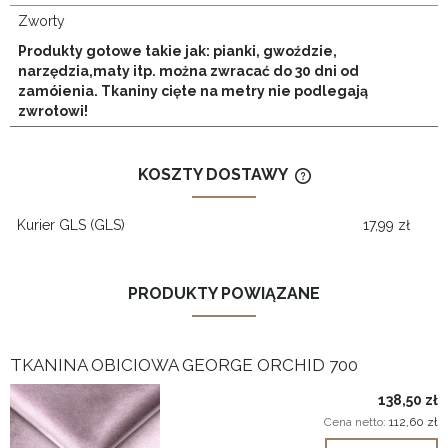
Zworty
Produkty gotowe takie jak: pianki, gwoździe,
narzędzia,maty itp. można zwracać do 30 dni od
zamóienia. Tkaniny cięte na metry nie podlegają
zwrotowi!
KOSZTY DOSTAWY
CENA NIE ZAWIERA
KOSZTÓW PŁATNOŚ
Kurier GLS
(GLS)
17,99 zł
PRODUKTY POWIĄZANE
TKANINA OBICIOWA GEORGE ORCHID 700
138,50 zł
Cena netto:
112,60 zł