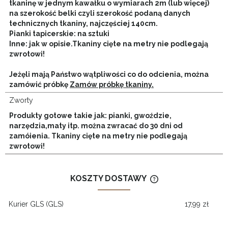
tkaninę w jednym kawałku o wymiarach 2m (lub więcej)
na szerokość belki czyli szerokość podaną danych
technicznych tkaniny, najczęściej 140cm.
Pianki tapicerskie: na sztuki
Inne: jak w opisie.
Tkaniny cięte na metry nie podlegają
zwrotowi!
Jeżęli mają Państwo wątpliwości co do odcienia, można
zamówić próbkę
Zamów próbkę tkaniny.
Zworty
Produkty gotowe takie jak: pianki, gwoździe,
narzędzia,maty itp. można zwracać do 30 dni od
zamóienia. Tkaniny cięte na metry nie podlegają
zwrotowi!
KOSZTY DOSTAWY
CENA NIE ZAWIERA
KOSZTÓW PŁATNOŚ
Kurier GLS
(GLS)
17,99 zł