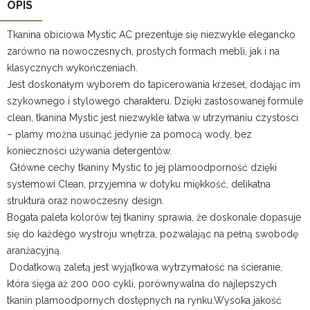
OPIS
Tkanina obiciowa Mystic AC prezentuje się niezwykle elegancko
zarówno na nowoczesnych, prostych formach mebli, jak i na
klasycznych wykończeniach.
Jest doskonałym wyborem do tapicerowania krzeseł, dodając im
szykownego i stylowego charakteru. Dzięki zastosowanej formule
clean, tkanina Mystic jest niezwykle łatwa w utrzymaniu czystości
– plamy można usunąć jedynie za pomocą wody, bez
konieczności używania detergentów.
Główne cechy tkaniny Mystic to jej plamoodporność dzięki
systemowi Clean, przyjemna w dotyku miękkość, delikatna
struktura oraz nowoczesny design.
Bogata paleta kolorów tej tkaniny sprawia, że doskonale dopasuje
się do każdego wystroju wnętrza, pozwalając na pełną swobodę
aranżacyjną.
Dodatkową zaletą jest wyjątkowa wytrzymałość na ścieranie,
która sięga aż 200 000 cykli, porównywalna do najlepszych
tkanin plamoodpornych dostępnych na rynku.Wysoka jakość