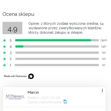
Ocena sklepu
Opinie, z których została wyliczona średnia, są
4.9
wystawione przez zweryfikowanych klientów,
którzy dokonali zakupu w sklepie.
5
(310)
4
(32)
3
(0)
2
(0)
1
(1)
Marcin
Dodano: 2020-03-28
Opinia zweryfikowana