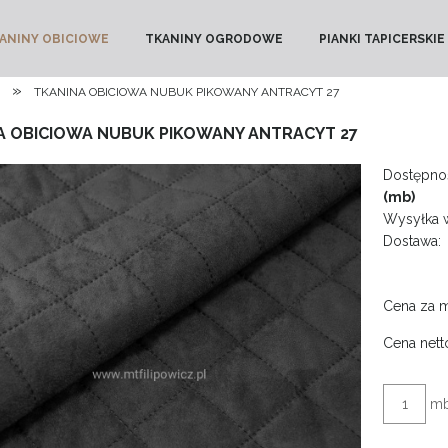
ANINY OBICIOWE
TKANINY OGRODOWE
PIANKI TAPICERSKIE
»
TKANINA OBICIOWA NUBUK PIKOWANY ANTRACYT 27
A OBICIOWA NUBUK PIKOWANY ANTRACYT 27
Dostępnoś
(mb)
Wysyłka 
Dostawa:
Cena za 
Cena nett
m