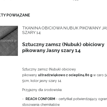
KOSZTÓW PŁATNOŚCI
TY POWIĄZANE
TKANINA OBICIOWA NUBUK PIKOWANY J
SZARY 14
Sztuczny zamsz (Nubuk) obiciowy
pikowany Jasny szary 14
Sztuczny zamsz (Nubuk) obiciowy
pikowany
ultradźwiękowo z ociepliną 80 g
w caro 
5cm, kolor jasny szary 14.
Przyjazny dla środowiska:
-
REACH CONFORM
- certyfikat potwierdzający ogra
stosowania chemikaliów.