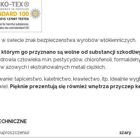
w świecie znak bezpieczeństwa wyrobów włókienniczych.
, którym go przyznano są wolne od substancji szkodli
zdrowia człowieka m.in. pestycydów, chlorofenoli, formaldeh
w azowych i ekstrahowalnych metali ciężkich.
anie: tapicerstwo, kaletnictwo, krawiectwo, itp. Idealnie wyg
ie).
Pięknie prezentują się również wnętrza przyczep 
ECHNICZNE
 uproszczeniu)
szary