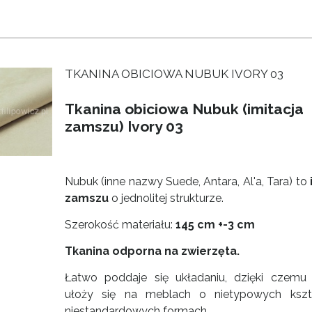
TKANINA OBICIOWA NUBUK IVORY 03
Tkanina obiciowa Nubuk (imitacja
zamszu) Ivory 03
Nubuk (inne nazwy Suede, Antara, Al'a, Tara) to
zamszu
o jednolitej strukturze.
Szerokość materiału:
145 cm +-3 cm
Tkanina odporna na zwierzęta
.
Łatwo poddaje się układaniu, dzięki czemu 
ułoży się na meblach o nietypowych kszta
niestandardowych formach.