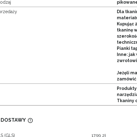
rodzaj
pikowan
przedaży
Dla tkani
materiału
Kupując 
tkaninę 
szerokoś
techniczn
Pianki ta
Inne: jak 
zwrotowi
Jeżęli m
zamówić
Produkty 
narzędzi
Tkaniny 
 DOSTAWY
LS
(GLS)
17,99 zł
CENA NIE ZAWIERA EWENTUALNYCH