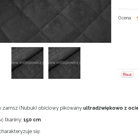
Ocena:
y zamsz (Nubuk) obiciowy pikowany
ultradźwiękowo z oci
ć tkaniny:
150 cm
harakteryzuje się: