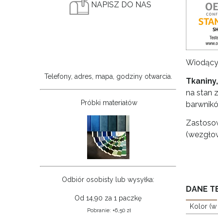
NAPISZ DO NAS
Wiodący 
Telefony, adres, mapa, godziny otwarcia.
Tkaniny
na stan 
Próbki materiałów
barwnikó
Zastosow
(wezgłow
Odbiór osobisty lub wysyłka:
DANE T
Od 14,90 za 1 paczkę
Kolor (w
Pobranie: +6,50 zł