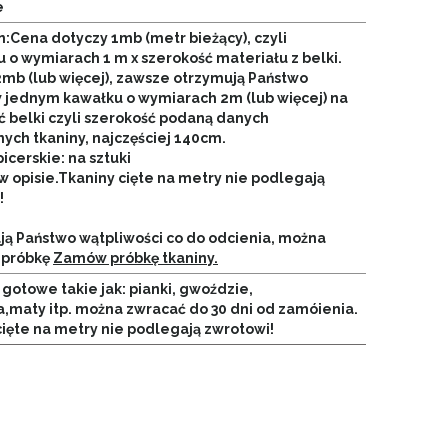
e
n:Cena dotyczy 1mb (metr bieżący), czyli
 o wymiarach 1 m x szerokość materiału z belki.
2mb (lub więcej), zawsze otrzymują Państwo
w jednym kawałku o wymiarach 2m (lub więcej) na
ć belki czyli szerokość podaną danych
ych tkaniny, najczęściej 140cm.
picerskie: na sztuki
w opisie.
Tkaniny cięte na metry nie podlegają
!
ają Państwo wątpliwości co do odcienia, można
 próbkę
Zamów próbkę tkaniny.
gotowe takie jak: pianki, gwoździe,
a,maty itp. można zwracać do 30 dni od zamóienia.
cięte na metry nie podlegają zwrotowi!