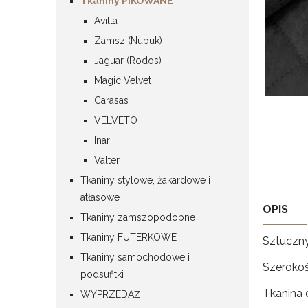
Tkaniny PIKOWANE
Avilla
Zamsz (Nubuk)
Jaguar (Rodos)
Magic Velvet
Carasas
VELVETO
Inari
Valter
Tkaniny stylowe, żakardowe i
atłasowe
OPIS
Tkaniny zamszopodobne
Tkaniny FUTERKOWE
Sztuczn
Tkaniny samochodowe i
Szerokoś
podsufitki
Tkanina c
WYPRZEDAŻ