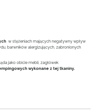
wych
w stężeniach mających negatywny wpływ
ydu, barwników alergizujących, zabronionych
ląda jako obicie mebli, zagłówek
kempingowych wykonane z tej tkaniny.