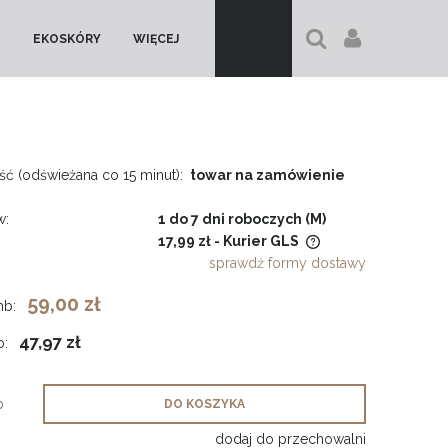
EKOSKÓRY
WIĘCEJ
ć (odświeżana co 15 minut):
towar na zamówienie
w:
1 do 7 dni roboczych (M)
17,99 zł
- Kurier GLS
sprawdź formy dostawy
Cena nie zawiera ewentualnych
59,00 zł
mb:
kosztów płatności
47,97 zł
o:
b
DO KOSZYKA
dodaj do przechowalni