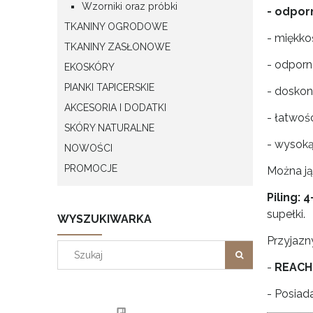
Wzorniki oraz próbki
- odpor
TKANINY OGRODOWE
- miękko
TKANINY ZASŁONOWE
- odporn
EKOSKÓRY
PIANKI TAPICERSKIE
- doskon
AKCESORIA I DODATKI
- łatwoś
SKÓRY NATURALNE
- wysoką
NOWOŚCI
PROMOCJE
Można ją
Piling: 4
supełki.
WYSZUKIWARKA
Przyjazn
-
REACH
- Posiada