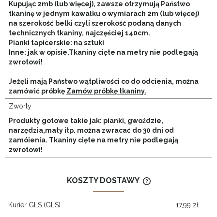
Kupując 2mb (lub więcej), zawsze otrzymują Państwo
tkaninę w jednym kawałku o wymiarach 2m (lub więcej)
na szerokość belki czyli szerokość podaną danych
technicznych tkaniny, najczęściej 140cm.
Pianki tapicerskie: na sztuki
Inne: jak w opisie.
Tkaniny cięte na metry nie podlegają
zwrotowi!
Jeżęli mają Państwo wątpliwości co do odcienia, można
zamówić próbkę
Zamów próbkę tkaniny.
Zworty
Produkty gotowe takie jak: pianki, gwoździe,
narzędzia,maty itp. można zwracać do 30 dni od
zamóienia. Tkaniny cięte na metry nie podlegają
zwrotowi!
KOSZTY DOSTAWY
CENA NIE ZAWIERA
KOSZTÓW PŁATNOŚ
Kurier GLS
(GLS)
17,99 zł