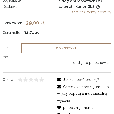
Wysyłka w:
1 do 7 dni roboczych (M)
Dostawa:
17,99 zł
- Kurier GLS
Cena nie zawiera ewentualnych kosztów płatności
sprawdź formy dostawy
39,00 zł
Cena za mb:
31,71 zł
Cena netto:
DO KOSZYKA
mb
dodaj do przechowalni
Ocena:
Jak zamówić probkę?
Chcesz zamówić 30mb lub
więcej, zapytaj o indywidualną
wycenę.
poleć znajomemu