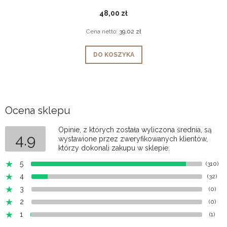
48,00 zł
Cena netto:
39,02 zł
DO KOSZYKA
Ocena sklepu
Opinie, z których została wyliczona średnia, są
4.9
wystawione przez zweryfikowanych klientów,
którzy dokonali zakupu w sklepie.
5
(310)
4
(32)
3
(0)
2
(0)
1
(1)