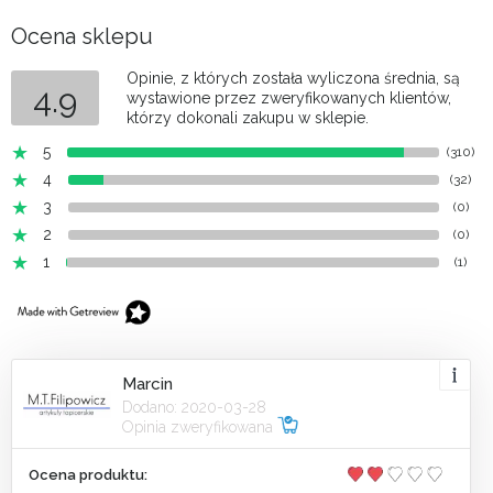
Ocena sklepu
Opinie, z których została wyliczona średnia, są
4.9
wystawione przez zweryfikowanych klientów,
którzy dokonali zakupu w sklepie.
5
(310)
4
(32)
3
(0)
2
(0)
1
(1)
Marcin
Dodano: 2020-03-28
Opinia zweryfikowana
Ocena produktu: