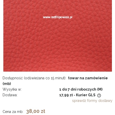
Dostępność (odświeżana co 15 minut):
towar na zamówienie
(mb)
Wysyłka w:
1 do 7 dni roboczych (M)
Dostawa:
17,99 zł
- Kurier GLS
Cena nie zawiera ewentualnych kosztów płatności
sprawdź formy dostawy
38,00 zł
Cena za mb: