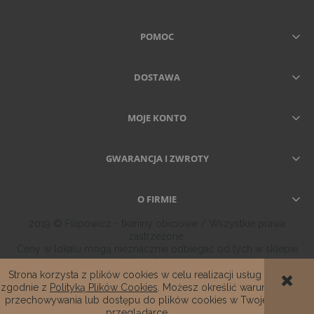
POMOC
DOSTAWA
MOJE KONTO
GWARANCJA I ZWROTY
O FIRMIE
2019 © Filipowicz - tkaniny obiciowe / Wszystkie prawa
zastrzeżone.
Ceny w lokalu mogą nieznacznie odbiegać od tych w sklepie
internetowym.
Strona korzysta z plików cookies w celu realizacji usług i
zgodnie z
Polityką Plików Cookies
. Możesz określić warunki
POKAŻ PEŁNĄ WERSJĘ STRONY
przechowywania lub dostępu do plików cookies w Twojej
przeglądarce.