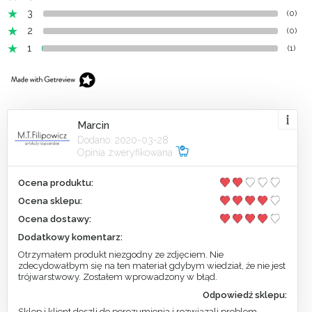
3
(0)
2
(0)
1
(1)
Marcin
Dodano: 2020-03-28
Opinia zweryfikowana
Ocena produktu:
Ocena sklepu:
Ocena dostawy:
Dodatkowy komentarz:
Otrzymałem produkt niezgodny ze zdjęciem. Nie
zdecydowałbym się na ten materiał gdybym wiedział, że nie jest
trójwarstwowy. Zostałem wprowadzony w błąd.
Odpowiedź sklepu:
Sklep i klient doszli do porozumienia i rozwiązali problem.