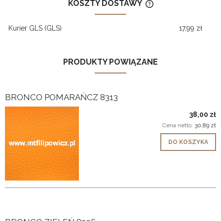
KOSZTY DOSTAWY
CENA NIE ZAWIERA
KOSZTÓW PŁATNOŚ
Kurier GLS
(GLS)
17,99 zł
PRODUKTY POWIĄZANE
BRONCO POMARAŃCZ 8313
38,00 zł
Cena netto:
30,89 zł
DO KOSZYKA