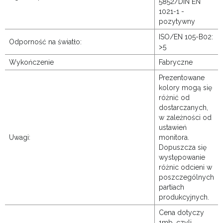
5852/DIN EN
1021-1 -
pozytywny
ISO/EN 105-B02:
Odporność na światło:
>5
Wykończenie
Fabryczne
Prezentowane
kolory mogą się
różnić od
dostarczanych,
w zależności od
ustawień
Uwagi:
monitora.
Dopuszcza się
występowanie
różnic odcieni w
poszczególnych
partiach
produkcyjnych.
Cena dotyczy
1mb, czyli