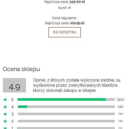
Najniższa cena:
150,00 zł
93,50 zł
Cena regularna:
Najniższa cena:
121,95 zł
DO KOSZYKA
Ocena sklepu
Opinie, z których została wyliczona średnia, są
4.9
wystawione przez zweryfikowanych klientów,
którzy dokonali zakupu w sklepie.
5
(310)
4
(32)
3
(0)
2
(0)
1
(1)