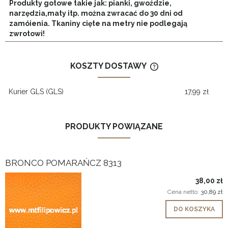
Produkty gotowe takie jak: pianki, gwoździe,
narzędzia,maty itp. można zwracać do 30 dni od
zamóienia. Tkaniny cięte na metry nie podlegają
zwrotowi!
KOSZTY DOSTAWY
CENA NIE ZAWIERA
KOSZTÓW PŁATNOŚ
Kurier GLS
(GLS)
17,99 zł
PRODUKTY POWIĄZANE
BRONCO POMARAŃCZ 8313
38,00 zł
Cena netto:
30,89 zł
DO KOSZYKA