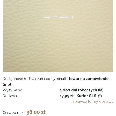
Dostępność (odświeżana co 15 minut):
towar na zamówienie
(mb)
Wysyłka w:
1 do 7 dni roboczych (M)
Dostawa:
17,99 zł
- Kurier GLS
Cena nie zawiera ewentualnych kosztów płatności
sprawdź formy dostawy
38,00 zł
Cena za mb: