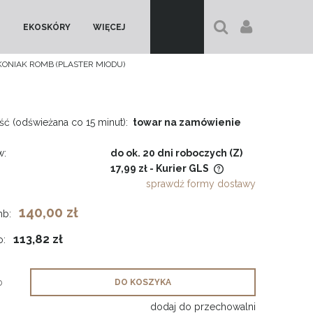
EKOSKÓRY
WIĘCEJ
KONIAK ROMB (PLASTER MIODU)
ć (odświeżana co 15 minut):
towar na zamówienie
w:
do ok. 20 dni roboczych (Z)
17,99 zł
- Kurier GLS
sprawdź formy dostawy
Cena nie zawiera ewentualnych
140,00 zł
mb:
kosztów płatności
113,82 zł
o:
b
DO KOSZYKA
dodaj do przechowalni