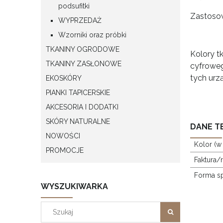
podsufitki
Zastosow
WYPRZEDAŻ
Wzorniki oraz próbki
TKANINY OGRODOWE
Kolory t
TKANINY ZASŁONOWE
cyfroweg
tych urz
EKOSKÓRY
PIANKI TAPICERSKIE
AKCESORIA I DODATKI
SKÓRY NATURALNE
DANE T
NOWOŚCI
Kolor (w
PROMOCJE
Faktura/
Forma s
WYSZUKIWARKA