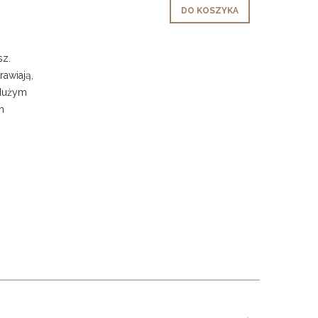
DO KOSZYKA
sz.
awiają,
 dużym
m