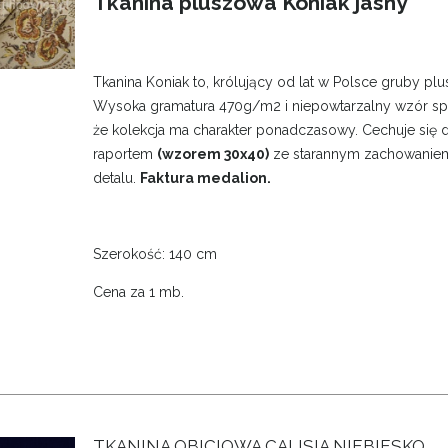
Tkanina pluszowa Koniak jasny
Tkanina Koniak to, królujący od lat w Polsce gruby plu
Wysoka gramatura 470g/m2 i niepowtarzalny wzór spr
że kolekcja ma charakter ponadczasowy. Cechuje się
raportem
(wzorem 30x40)
ze starannym zachowanie
detalu.
Faktura medalion.
Szerokość: 140 cm
Cena za 1 mb.
TKANINA OBICIOWA CALISIA NIEBIESKO