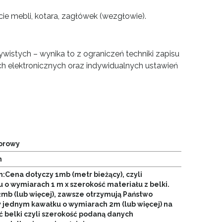
cie mebli, kotara, zagłówek (wezgłowie).
wistych – wynika to z ograniczeń techniki zapisu
h elektronicznych oraz indywidualnych ustawień
orowy
n
n:Cena dotyczy 1mb (metr bieżący), czyli
 o wymiarach 1 m x szerokość materiału z belki.
2mb (lub więcej), zawsze otrzymują Państwo
w jednym kawałku o wymiarach 2m (lub więcej) na
ć belki czyli szerokość podaną danych