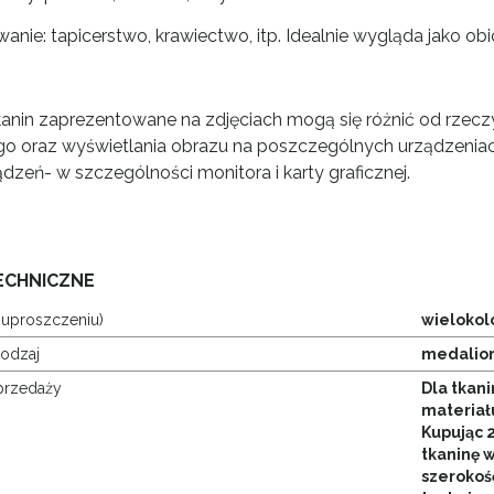
anie: tapicerstwo, krawiectwo, itp. Idealnie wygląda jako obi
kanin zaprezentowane na zdjęciach mogą się różnić od rzeczy
o oraz wyświetlania obrazu na poszczególnych urządzeniac
ądzeń- w szczególności monitora i karty graficznej.
ECHNICZNE
 uproszczeniu)
wielokol
rodzaj
medalio
przedaży
Dla tkani
materiału
Kupując 
tkaninę 
szerokoś