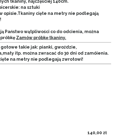
ych tkaniny, najczęściej 140cm.
picerskie: na sztuki
w opisie.
Tkaniny cięte na metry nie podlegają
!
ają Państwo wątpliwości co do odcienia, można
 próbkę
Zamów próbkę tkaniny.
gotowe takie jak: pianki, gwoździe,
a,maty itp. można zwracać do 30 dni od zamóienia.
cięte na metry nie podlegają zwrotowi!
140,00 zł