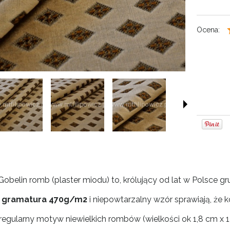
Ocena:
Gobelin romb (plaster miodu) to, królujący od lat w Polsce gr
 gramatura 470g/m2
i niepowtarzalny wzór sprawiają, że
 regularny motyw niewielkich rombów (wielkości ok 1,8 cm 