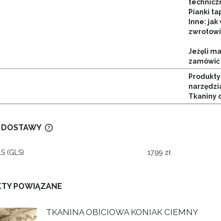
techniczn
Pianki ta
Inne: jak 
zwrotowi
Jeżęli m
zamówić
Produkty 
narzędzi
Tkaniny 
 DOSTAWY
LS
(GLS)
17,99 zł
CENA NIE ZAWIERA EWENTUALNYCH
KOSZTÓW PŁATNOŚCI
TY POWIĄZANE
TKANINA OBICIOWA KONIAK CIEMNY