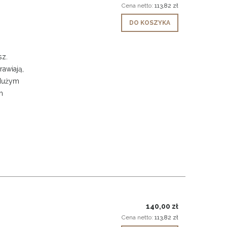
Cena netto:
113,82 zł
DO KOSZYKA
sz.
awiają,
 dużym
m
140,00 zł
Cena netto:
113,82 zł