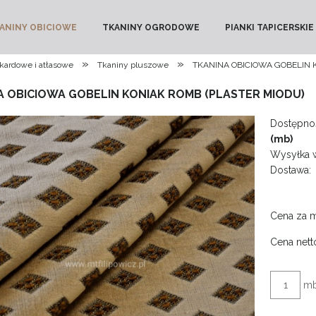
ANINY OBICIOWE
TKANINY OGRODOWE
PIANKI TAPICERSKIE
»
»
akardowe i atłasowe
Tkaniny pluszowe
TKANINA OBICIOWA GOBELIN 
A OBICIOWA GOBELIN KONIAK ROMB (PLASTER MIODU)
Dostępnoś
(mb)
Wysyłka 
Dostawa:
Cena za 
Cena nett
m