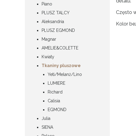
detalu.
Piano
Często w
PLUSZ TALCY
Aleksandria
Kolor be
PLUSZ EGMOND
Magnar
AMELIE&COLETTE
Kwiaty
Tkaniny pluszowe
Yeti/Melanż/Lino
LUMIERE
Richard
Calisia
EGMOND
Julia
SIENA
Palace