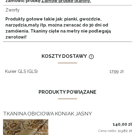
zamówić próbkę
Zamów próbkę tkaniny.
Zworty
Produkty gotowe takie jak: pianki, gwoździe,
narzędzia,maty itp. można zwracać do 30 dni od
zamóienia. Tkaniny cięte na metry nie podlegają
zwrotowi!
KOSZTY DOSTAWY
CENA NIE ZAWIERA
KOSZTÓW PŁATNOŚ
Kurier GLS
(GLS)
17,99 zł
PRODUKTY POWIĄZANE
TKANINA OBICIOWA KONIAK JASNY
140,00 zł
Cena netto:
113,82 zł