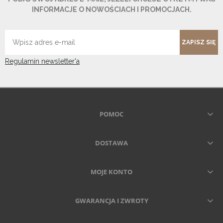
INFORMACJE O NOWOŚCIACH I PROMOCJACH.
ZAPISZ SIĘ
Regulamin newsletter'a
POMOC
DOSTAWA
MOJE KONTO
GWARANCJA I ZWROTY