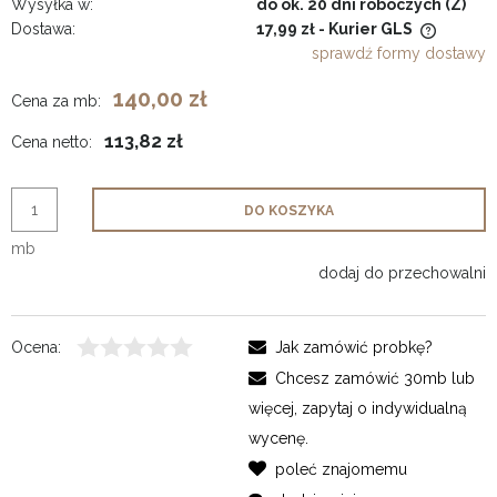
Wysyłka w:
do ok. 20 dni roboczych (Z)
Dostawa:
17,99 zł
- Kurier GLS
Cena nie zawiera ewentualnych kosztów płatności
sprawdź formy dostawy
140,00 zł
Cena za mb:
113,82 zł
Cena netto:
DO KOSZYKA
mb
dodaj do przechowalni
Ocena:
Jak zamówić probkę?
Chcesz zamówić 30mb lub
więcej, zapytaj o indywidualną
wycenę.
poleć znajomemu