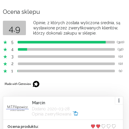
Ocena sklepu
Opinie, z których została wyliczona średnia, są
4.9
wystawione przez zweryfikowanych klientów,
którzy dokonali zakupu w sklepie.
5
(310)
4
(32)
3
(0)
2
(0)
1
(1)
Marcin
Dodano: 2020-03-28
Opinia zweryfikowana
Ocena produktu: