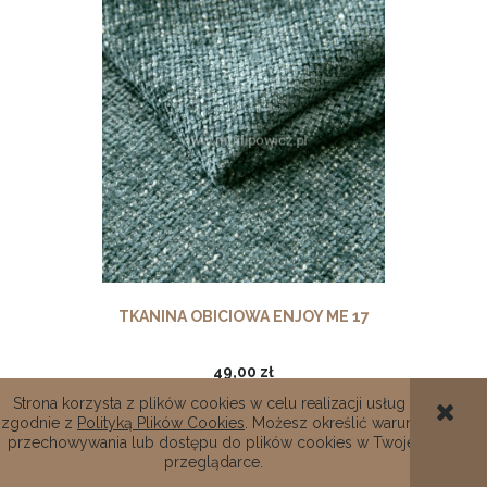
TKANINA OBICIOWA ENJOY ME 17
49,00 zł
Strona korzysta z plików cookies w celu realizacji usług i
Cena netto:
39,84 zł
zgodnie z
Polityką Plików Cookies
. Możesz określić warunki
przechowywania lub dostępu do plików cookies w Twojej
DO KOSZYKA
przeglądarce.